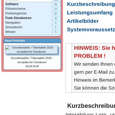
Kurzbeschreibung
Software
71
Führerscheine
24
Leistungsumfang
Funkzeugnisse
20
Funk-Simulatoren
10
Artikelbilder
Navigation
6
Simulatoren
6
Systemvorausset
Wissen
5
Neue Produkte
HINWEIS: Sie h
PROBLEM !
Gezeitentafeln / Tidentafeln 2026 -
europäische Gewässer
Wir senden Ihnen 
28,00 EUR
gern per E-Mail zu
Hinweis im Bemerk
Sie können die So
Kurzbeschreibu
Interaktives Lern- 