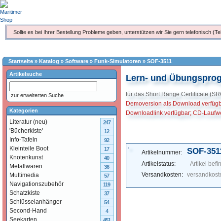
Sollte es bei Ihrer Bestellung Probleme geben, unterstützen wir Sie gern telefonisch (Te
Startseite
»
Katalog
»
Software
»
Funk-Simulatoren
»
SOF-3511
Artikelsuche
Lern- und Übungspro
für das Short Range Certificate (SR
zur erweiterten Suche
Demoversion als Download verfüg
Kategorien
Downloadlink verfügbar; CD-Laufwe
Literatur (neu)
247
'Bücherkiste'
12
Info-Tafeln
92
Kleinteile Boot
17
SOF-351
Artikelnummer:
Knotenkunst
40
Artikelstatus:
Artikel befi
Metallwaren
36
Versandkosten:
versandkoste
Multimedia
57
Navigationszubehör
119
Schatzkiste
37
Schlüsselanhänger
54
Second-Hand
4
Seekarten
451