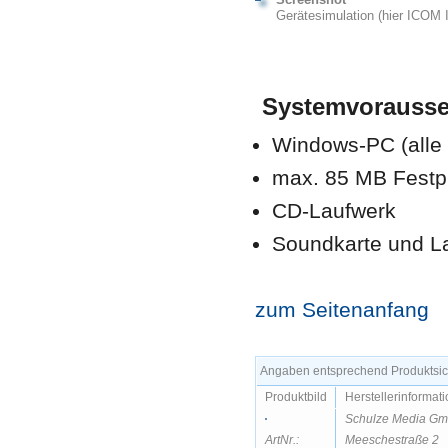
Gerätesimulation (hier ICOM
Systemvorausse
Windows-PC (alle 
max. 85 MB
Festp
CD-Laufwerk
Soundkarte und L
zum Seitenanfang
Angaben entsprechend Produktsich
Produktbild
Herstellerinformat
Schulze Media G
ArtNr.:
Meeschestraße 2