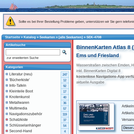
Sollte es bei Ihrer Bestellung Probleme geben, unterstützen wir Sie gern telefoni
Startseite
»
Katalog
»
Seekarten
»
[alle Seekarten]
»
SEK-4708
Artikelsuche
BinnenKarten Atlas 8 
Ems und Friesland
zur erweiterten Suche
Wasserstraßen zwischen Emden, H
Kategorien
inkl. BinnenKarten Digital 8
Literatur (neu)
247
kostenlose Navigations-App verf
'Bücherkiste'
12
aktuelle Ausgabe
Info-Tafeln
92
Kleinteile Boot
17
Knotenkunst
40
Metallwaren
36
Artike
Multimedia
57
Artikel
Navigationszubehör
119
Versan
Schatzkiste
37
Schlüsselanhänger
54
Dieser 
Second-Hand
4