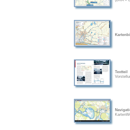
Kartenbi
Textteil
Vorstell
Navigat
KartenW