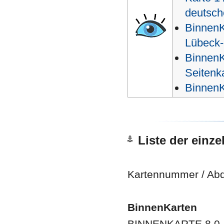
deutsch
BinnenK
Lübeck-
BinnenK
Seitenk
BinnenK
Liste der einze
Kartennummer / Ab
BinnenKarten
BINNENKARTE 8.