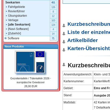
Seekarten
451
Fahrtgebiete
126
Revierführer
8
Übungskarten
12
Verlage
163
Kurzbeschreibu
[alle Seekarten]
124
[Navi-Software]
4
Liste der einzel
[Zubehör]
14
Software
71
Artikelbilder
Neue Produkte
Karten-Übersicht
Kurzbeschreib
Anwendungsbereich:
Klein- und S
Gezeitentafeln / Tidentafeln 2026 -
Kartennummer:
KartenWerft
europäische Gewässer
28,00 EUR
Gebiet:
Ems und Fr
Stand:
Ausgabe 20
Maßstab:
42 Karten i
7 Detailkar