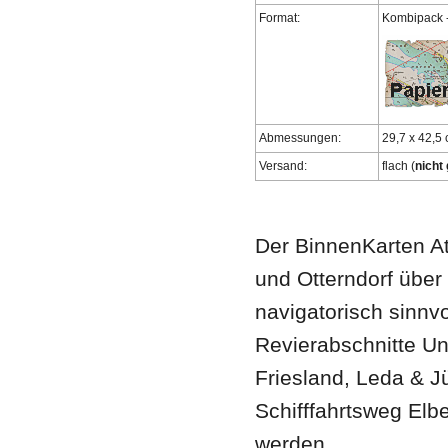
Format:
Kombipack -
Abmessungen:
29,7 x 42,5
Versand:
flach (
nicht 
Der BinnenKarten A
und Otterndorf über
navigatorisch sinnv
Revierabschnitte U
Friesland, Leda & 
Schifffahrtsweg Elb
werden.