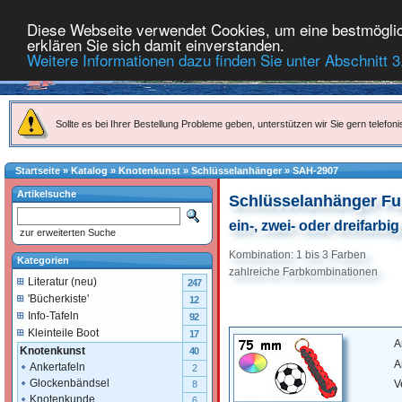
Diese Webseite verwendet Cookies, um eine bestmöglich
erklären Sie sich damit einverstanden.
Weitere Informationen dazu finden Sie unter Abschnitt 3
Sollte es bei Ihrer Bestellung Probleme geben, unterstützen wir Sie gern telefoni
Startseite
»
Katalog
»
Knotenkunst
»
Schlüsselanhänger
»
SAH-2907
Artikelsuche
Schlüsselanhänger Fuß
ein-, zwei- oder dreifarbig
zur erweiterten Suche
Kombination: 1 bis 3 Farben
Kategorien
zahlreiche Farbkombinationen
Literatur (neu)
247
'Bücherkiste'
12
Info-Tafeln
92
Kleinteile Boot
17
A
Knotenkunst
40
A
Ankertafeln
2
Glockenbändsel
V
8
Knotenkunde
6