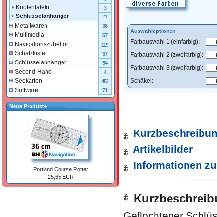
Knotentafeln
3
Schlüsselanhänger
21
Metallwaren
36
Auswahloptionen
Multimedia
57
Farbauswahl 1 (einfarbig):
Navigationszubehör
119
Schatzkiste
37
Farbauswahl 2 (zweifarbig):
Schlüsselanhänger
54
Farbauswahl 3 (zweifarbig):
Second-Hand
4
Schäkel:
Seekarten
451
Software
71
Neue Produkte
Kurzbeschreibu
Artikelbilder
Informationen zu
Portland Course Plotter
25,65 EUR
Kurzbeschreib
Geflochtener Schlüs