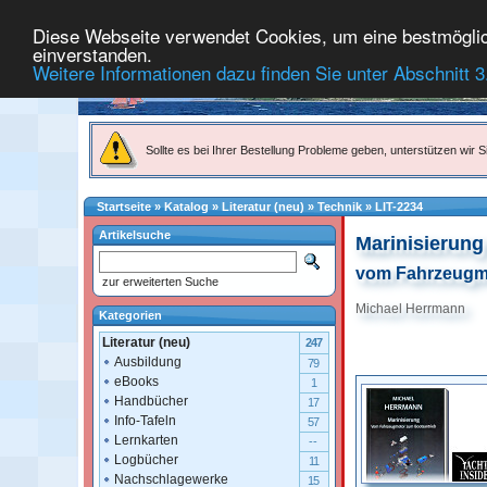
Diese Webseite verwendet Cookies, um eine bestmögliche
einverstanden.
Weitere Informationen dazu finden Sie unter Abschnitt 3
Sollte es bei Ihrer Bestellung Probleme geben, unterstützen wir Si
Startseite
»
Katalog
»
Literatur (neu)
»
Technik
»
LIT-2234
Artikelsuche
Marinisierung
vom Fahrzeugmo
zur erweiterten Suche
Michael Herrmann
Kategorien
Literatur (neu)
247
Ausbildung
79
eBooks
1
Handbücher
17
Info-Tafeln
57
Lernkarten
--
Logbücher
11
Nachschlagewerke
15