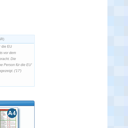
SR)
r die EU
its vor dem
racht. Die
he Person für die EU'
gezeigt. ('17')