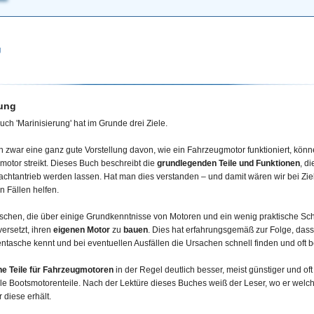
g
ung
ch 'Marinisierung' hat im Grunde drei Ziele.
zwar eine ganz gute Vorstellung davon, wie ein Fahrzeugmotor funktioniert, könne
motor streikt. Dieses Buch beschreibt die
grundlegenden Teile und Funktionen
, d
htantrieb werden lassen. Hat man dies verstanden – und damit wären wir bei Zie
n Fällen helfen.
chen, die über einige Grundkenntnisse von Motoren und ein wenig praktische Sc
versetzt, ihren
eigenen Motor
zu
bauen
. Dies hat erfahrungsgemäß zur Folge, dass
ntasche kennt und bei eventuellen Ausfällen die Ursachen schnell finden und oft
che Teile für Fahrzeugmotoren
in der Regel deutlich besser, meist günstiger und oft
lle Bootsmotorenteile. Nach der Lektüre dieses Buches weiß der Leser, wo er welc
 diese erhält
.