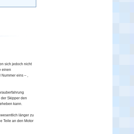
n sich jedoch nicht
ie einen
l Nummer eins – ,
hrauberfahrung
 der Skipper den
 beheben kann.
 wesentlich länger zu
he Teile an den Motor