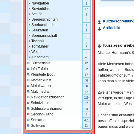
Navigation
1
Revierführer
17
Schiffe
1
Seegeschichten
4
Kurzbeschreibun
Seehandbücher
1
Artikelbild
Seekarten
7
Seemannschaft
21
Technik
5
Kurzbeschreib
Törnführer
8
Wetter
2
Michael Herrmann‘s Bu
[unsortiert]
--
'Bücherkiste'
12
Viele Menschen haben 
Info-Tafeln
92
helfen, wenn ihr Boots
Kleinteile Boot
17
Fahrzeugmotor zum Yac
Knotenkunst
40
kann man sich in viele
Metallwaren
36
Multimedia
57
Zweitens werden Mens
Navigationszubehör
119
verfügen, in die Lage 
Schatzkiste
37
Motor wie seine Weste
Schlüsselanhänger
54
Second-Hand
4
Drittens sind
erhältli
Seekarten
451
beschaffen als spezie
Software
71
bauen muss und wo er