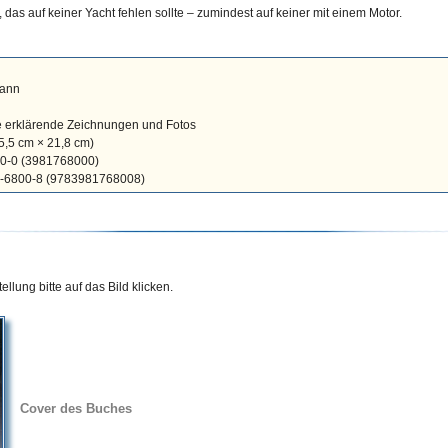
 das auf keiner Yacht fehlen sollte – zumindest auf keiner mit einem Motor.
mann
le erklärende Zeichnungen und Fotos
5,5 cm × 21,8 cm)
00-0 (3981768000)
7-6800-8 (9783981768008)
llung bitte auf das Bild klicken.
Cover des Buches