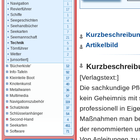
Navigation
1
Revierführer
17
Schiffe
1
Seegeschichten
4
Seehandbücher
1
Seekarten
7
Kurzbeschreibu
Seemannschaft
21
Technik
5
Artikelbild
Törnführer
8
Wetter
2
[unsortiert]
--
Kurzbeschreib
'Bücherkiste'
12
Info-Tafeln
92
[Verlagstext:]
Kleinteile Boot
17
Knotenkunst
40
Die sachkundige Pf
Metallwaren
36
Multimedia
57
kein Geheimnis mit 
Navigationszubehör
119
professionell in Ei
Schatzkiste
37
Schlüsselanhänger
54
Maßnahmen man bess
Second-Hand
4
Seekarten
451
der renommierten und
Software
71
Von Anleitungen zu 