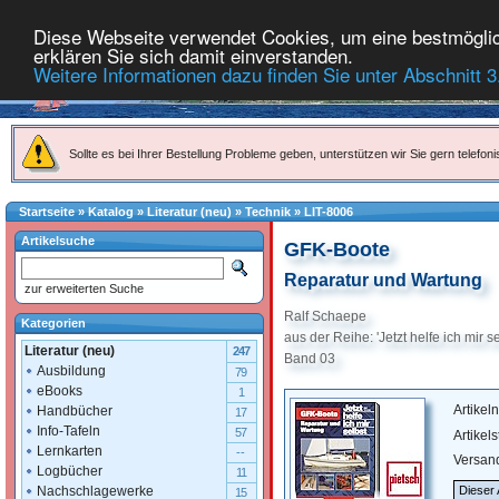
Diese Webseite verwendet Cookies, um eine bestmöglich
erklären Sie sich damit einverstanden.
Weitere Informationen dazu finden Sie unter Abschnitt 3
Sollte es bei Ihrer Bestellung Probleme geben, unterstützen wir Sie gern telefoni
Startseite
»
Katalog
»
Literatur (neu)
»
Technik
»
LIT-8006
Artikelsuche
GFK-Boote
Reparatur und Wartung
zur erweiterten Suche
Ralf Schaepe
Kategorien
aus der Reihe: 'Jetzt helfe ich mir se
Literatur (neu)
247
Band 03
Ausbildung
79
eBooks
1
Artike
Handbücher
17
Info-Tafeln
57
Artikel
Lernkarten
--
Versan
Logbücher
11
Nachschlagewerke
Dieser 
15