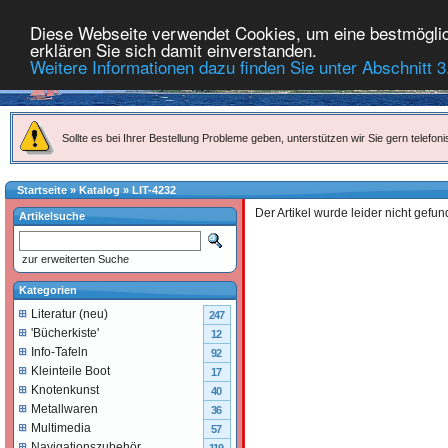
Diese Webseite verwendet Cookies, um eine bestmöglich
erklären Sie sich damit einverstanden.
Weitere Informationen dazu finden Sie unter Abschnitt 3
Sollte es bei Ihrer Bestellung Probleme geben, unterstützen wir Sie gern telefoni
Startseite
»
Katalog
»
LIT-4232
Der Artikel wurde leider nicht gefun
Artikelsuche
zur erweiterten Suche
Kategorien
Literatur (neu)
247
'Bücherkiste'
12
Info-Tafeln
92
Kleinteile Boot
17
Knotenkunst
40
Metallwaren
36
Multimedia
57
Navigationszubehör