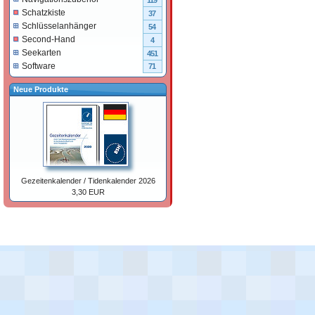
119
Schatzkiste
37
Schlüsselanhänger
54
Second-Hand
4
Seekarten
451
Software
71
Neue Produkte
Gezeitenkalender / Tidenkalender 2026
3,30 EUR