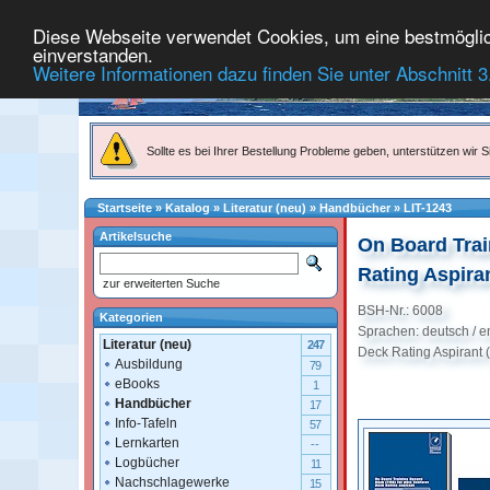
Diese Webseite verwendet Cookies, um eine bestmögliche
einverstanden.
Weitere Informationen dazu finden Sie unter Abschnitt 3
Sollte es bei Ihrer Bestellung Probleme geben, unterstützen wir Si
Startseite
»
Katalog
»
Literatur (neu)
»
Handbücher
»
LIT-1243
Artikelsuche
On Board Trai
Rating Aspira
zur erweiterten Suche
BSH-Nr.: 6008
Kategorien
Sprachen: deutsch / e
Literatur (neu)
247
Deck Rating Aspirant
Ausbildung
79
eBooks
1
Handbücher
17
Info-Tafeln
57
Lernkarten
--
Logbücher
11
Nachschlagewerke
15