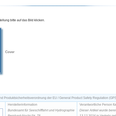
llung bitte auf das Bild klicken.
Cover
d Produktsicherheitsverordnung der EU / General Product Safety Regulation (GP
Herstellerinformation
Verantwortliche Person fü
Bundesamt für Seeschifffahrt und Hydrographie
Dieser Artikel wurde bere
Bernhard-Nocht-Str. 78
13.12.2024 in Verkehr geb