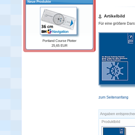
Neue Produkte
Artikelbild
Für eine größere Darste
Portland Course Plotter
25,65 EUR
zum Seitenanfang
Angaben entsprechen
Produktbild