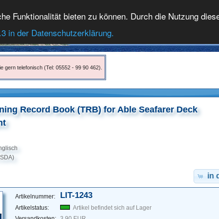
 Funktionalität bieten zu können. Durch die Nutzung dieser
.3 in der Datenschutzerklärung.
e gern telefonisch (Tel: 05552 - 99 90 462).
ning Record Book (TRB) for Able Seafarer Deck
nt
nglisch
 (SDA)
in
LIT-1243
Artikelnummer:
Artikelstatus:
Artikel befindet sich auf Lager
Versandkosten:
3,90 EUR