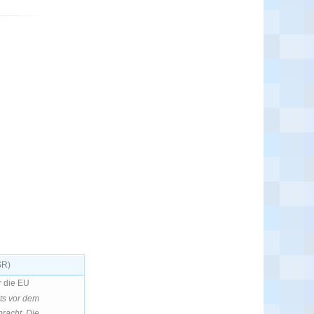
SR)
r die EU
its vor dem
racht. Die