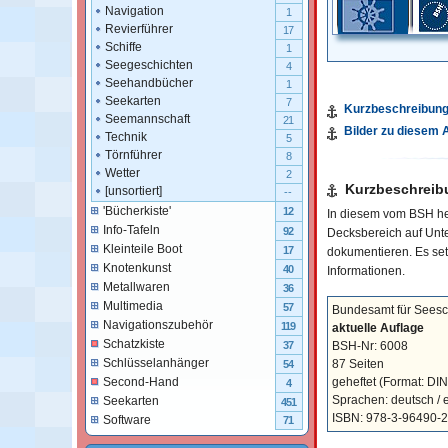
Navigation
1
Revierführer
17
Schiffe
1
Seegeschichten
4
Seehandbücher
1
Seekarten
7
Kurzbeschreibun
Seemannschaft
21
Bilder zu diesem A
Technik
5
Törnführer
8
Wetter
2
Kurzbeschreib
[unsortiert]
--
'Bücherkiste'
12
In diesem vom BSH her
Info-Tafeln
92
Decksbereich auf Unt
Kleinteile Boot
17
dokumentieren. Es se
Knotenkunst
40
Informationen.
Metallwaren
36
Multimedia
57
Bundesamt für Seesch
Navigationszubehör
119
aktuelle Auflage
Schatzkiste
BSH-Nr: 6008
37
Schlüsselanhänger
87 Seiten
54
geheftet
(Format: DIN
Second-Hand
4
Sprachen: deutsch / e
Seekarten
451
ISBN: 978-3-96490-
Software
71