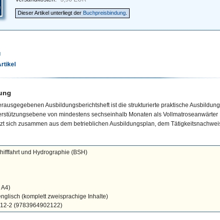
Dieser Artikel unterliegt der
Buchpreisbindung
.
g
rtikel
ung
ausgegebenen Ausbildungsberichtsheft ist die strukturierte praktische Ausbildung
erstützungsebene von mindestens sechseinhalb Monaten als Vollmatroseanwärter
tzt sich zusammen aus dem betrieblichen Ausbildungsplan, dem Tätigkeitsnachwei
ifffahrt und Hydrographie (BSH)
 A4)
nglisch (komplett zweisprachige Inhalte)
212-2 (9783964902122)