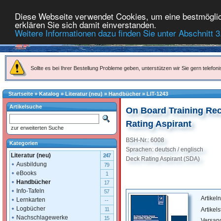
Diese Webseite verwendet Cookies, um eine bestmöglich
erklären Sie sich damit einverstanden.
Weitere Informationen dazu finden Sie unter Abschnitt 3
Sollte es bei Ihrer Bestellung Probleme geben, unterstützen wir Sie gern telefoni
Startseite
»
Katalog
»
Literatur (neu)
»
Handbücher
»
LIT-1243
Artikelsuche
On Board Training Rec
Rating Aspirant
zur erweiterten Suche
BSH-Nr.: 6008
Kategorien
Sprachen: deutsch / englisch
Literatur (neu)
247
Deck Rating Aspirant (SDA)
Ausbildung
79
eBooks
1
Handbücher
17
Info-Tafeln
57
Artike
Lernkarten
--
Logbücher
Artikel
11
Nachschlagewerke
15
Versan