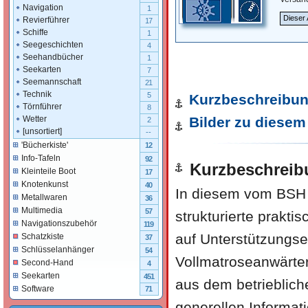
Navigation
1
Dieser 
Revierführer
17
Schiffe
1
Seegeschichten
4
Seehandbücher
1
Seekarten
7
Seemannschaft
21
Technik
5
Kurzbeschreibu
Törnführer
8
Bilder zu diesem 
Wetter
2
[unsortiert]
--
'Bücherkiste'
12
Info-Tafeln
92
Kurzbeschreib
Kleinteile Boot
17
Knotenkunst
40
In diesem vom BSH 
Metallwaren
36
Multimedia
57
strukturierte prakt
Navigationszubehör
119
auf Unterstützungs
Schatzkiste
37
Schlüsselanhänger
54
Vollmatroseanwärte
Second-Hand
4
Seekarten
451
aus dem betrieblich
Software
71
generellen Informat