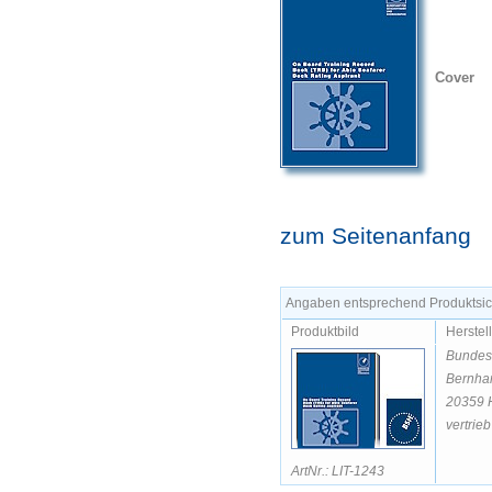
Cover
zum Seitenanfang
Angaben entsprechend Produktsich
Produktbild
Herstel
Bundesa
Bernhar
20359 
vertrie
ArtNr.: LIT-1243