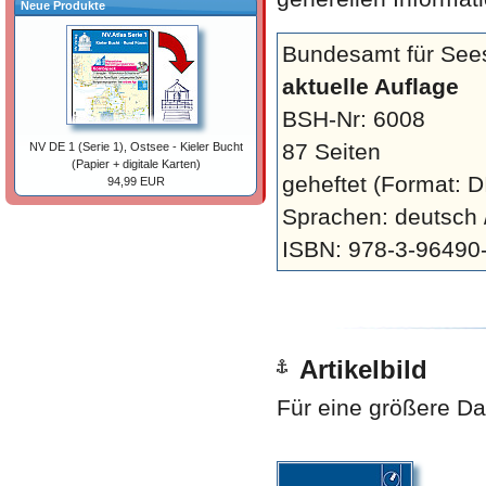
Neue Produkte
Bundesamt für Sees
aktuelle Auflage
BSH-Nr: 6008
87 Seiten
NV DE 1 (Serie 1), Ostsee - Kieler Bucht
(Papier + digitale Karten)
geheftet
(Format: D
94,99 EUR
Sprachen: deutsch /
ISBN: 978-3-96490
Artikelbild
Für eine größere Dar