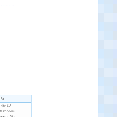
SR)
r die EU
its vor dem
racht. Die