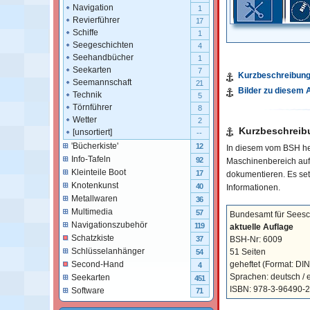
Navigation
1
Revierführer
17
Schiffe
1
Seegeschichten
4
Seehandbücher
1
Seekarten
7
Kurzbeschreibun
Seemannschaft
21
Bilder zu diesem A
Technik
5
Törnführer
8
Wetter
2
Kurzbeschreib
[unsortiert]
--
'Bücherkiste'
12
In diesem vom BSH her
Info-Tafeln
92
Maschinenbereich auf
Kleinteile Boot
17
dokumentieren. Es se
Knotenkunst
40
Informationen.
Metallwaren
36
Multimedia
57
Bundesamt für Seesch
Navigationszubehör
119
aktuelle Auflage
Schatzkiste
BSH-Nr: 6009
37
Schlüsselanhänger
51 Seiten
54
geheftet
(Format: DIN
Second-Hand
4
Sprachen: deutsch / e
Seekarten
451
ISBN: 978-3-96490-
Software
71