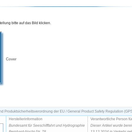
llung bitte auf das Bild klicken.
Cover
d Produktsicherheitsverordnung der EU / General Product Safety Regulation (GP
Herstellerinformation
Verantwortliche Person fü
Bundesamt für Seeschifffahrt und Hydrographie
Dieser Artikel wurde bere
Bernhard-Nocht-Str. 78
13.12.2024 in Verkehr geb