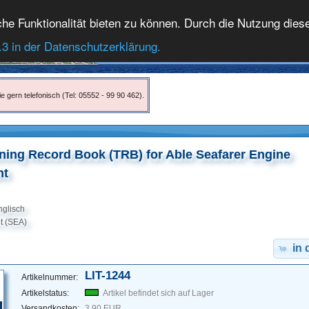
 Funktionalität bieten zu können. Durch die Nutzung dieser
.3 in der Datenschutzerklärung.
e gern telefonisch (Tel: 05552 - 99 90 462).
ning Record Book (TRB) for Able Seafarer Engine
nt
nglisch
t (SEA)
in
LIT-1244
Artikelnummer:
Artikelstatus:
Artikel befindet sich auf Lager
Versandkosten:
3,90 EUR