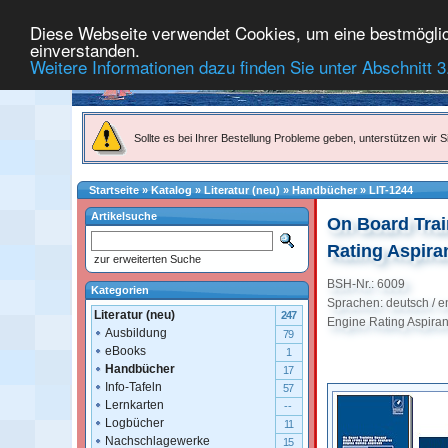
Diese Webseite verwendet Cookies, um eine bestmögliche
einverstanden.
Weitere Informationen dazu finden Sie unter Abschnitt 3
Sollte es bei Ihrer Bestellung Probleme geben, unterstützen wir Si
Startseite
»
Katalog
»
Literatur (neu)
»
Handbücher
»
LIT-1244
Artikelsuche
On Board Trai
Rating Aspira
zur erweiterten Suche
BSH-Nr.: 6009
Kategorien
Sprachen: deutsch / e
Literatur (neu)
247
Engine Rating Aspiran
Ausbildung
79
eBooks
1
Handbücher
17
Info-Tafeln
57
Lernkarten
--
Logbücher
11
Nachschlagewerke
15