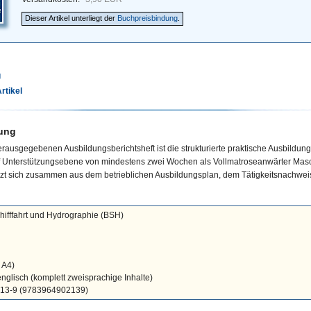
Dieser Artikel unterliegt der
Buchpreisbindung
.
g
rtikel
ung
ausgegebenen Ausbildungsberichtsheft ist die strukturierte praktische Ausbildung
 Unterstützungsebene von mindestens zwei Wochen als Vollmatroseanwärter Mas
tzt sich zusammen aus dem betrieblichen Ausbildungsplan, dem Tätigkeitsnachwei
ifffahrt und Hydrographie (BSH)
 A4)
nglisch (komplett zweisprachige Inhalte)
213-9 (9783964902139)