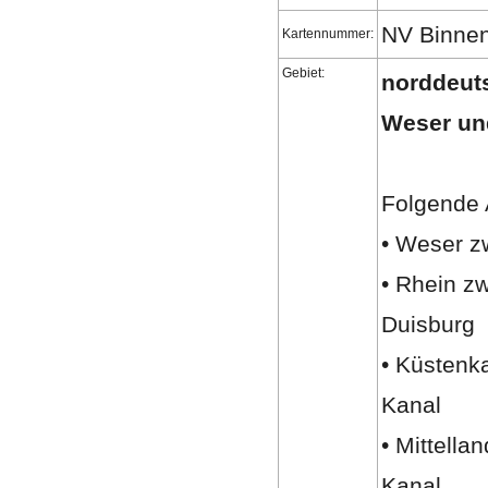
NV Binne
Kartennummer:
Gebiet:
norddeut
Weser und
Folgende 
• Weser z
• Rhein z
Duisburg
• Küstenk
Kanal
• Mittell
Kanal