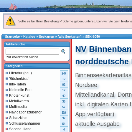
Sollte es bei Ihrer Bestellung Probleme geben, unterstützen wir Sie gern telefoni
Startseite
»
Katalog
»
Seekarten
»
[alle Seekarten]
»
SEK-6050
Artikelsuche
NV Binnenban
zur erweiterten Suche
norddeutsche
Kategorien
Literatur (neu)
247
Binnenseekartenatlas
'Bücherkiste'
12
Nordsee
Info-Tafeln
92
Kleinteile Boot
17
Mittellandkanal, Dor
Knotenkunst
40
Metallwaren
36
inkl. digitalen Karte
Multimedia
57
Navigationszubehör
119
App verfügbar)
Schatzkiste
37
aktuelle Ausgabe
Schlüsselanhänger
54
Second-Hand
4