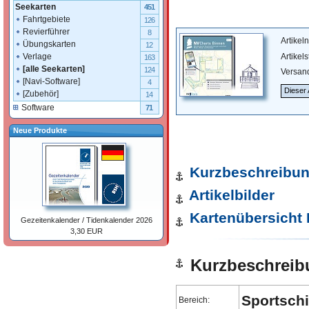
Seekarten
451
Fahrtgebiete
126
Revierführer
8
Artike
Übungskarten
12
Artikel
Verlage
163
[alle Seekarten]
124
Versan
[Navi-Software]
4
Dieser 
[Zubehör]
14
Software
71
Neue Produkte
Kurzbeschreibu
Artikelbilder
Kartenübersicht
Gezeitenkalender / Tidenkalender 2026
3,30 EUR
Kurzbeschreib
Sportschi
Bereich: