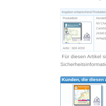
Angaben entsprechend Produktsich
Produktbild
Herstel
NV Cha
Carlsh
24340 
verlag@
ArtNr.: SEK-6050
Für diesen Artikel 
Sicherheitsinformat
Kunden, die diesen A