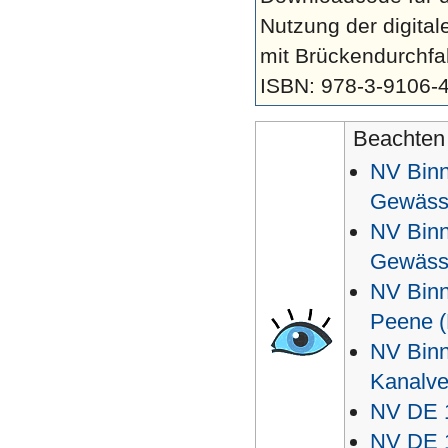
Nutzung der digital
mit Brückendurchfa
ISBN: 978-3-9106-
Beachten 
NV Binn
Gewässe
NV Binn
Gewässe
NV Binn
Peene (
NV Binn
Kanalve
NV DE 1
NV DE 1