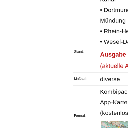
• Dortmun
Mündung i
• Rhein-H
• Wesel-D
Stand:
Ausgabe 
(aktuelle
diverse
Maßstab:
Kombipack
App-Kart
(kostenlo
Format: