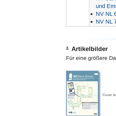
und Em
NV NL 6
NV NL 7
Artikelbilder
Für eine größere Dar
Cover d