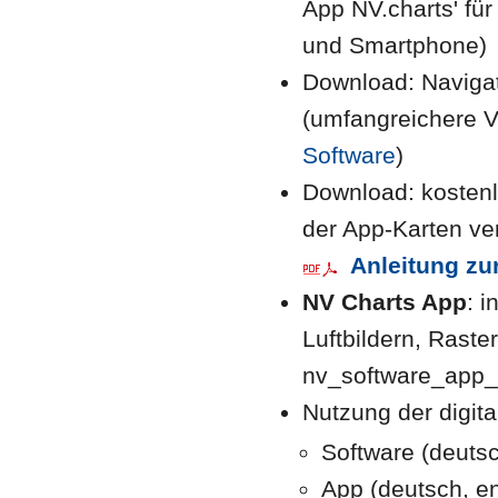
App NV.charts' für
und Smartphone)
Download: Naviga
(umfangreichere V
Software
)
Download: kosten
der App-Karten ve
Anleitung zu
NV Charts App
: 
Luftbildern, Raste
nv_software_app
Nutzung der digit
Software (deuts
App (deutsch, en