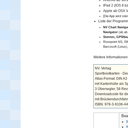
IPad 2 (IOS 8 bz
Apple ab OSX Ve
[Die App wird stä
Liste der Program
NV Chart Navigat
Navigator
(ab ab 
Stentec, GPSNav
Rosepoint NS, SW
Barcosoft (Linux
Weitere Informationen
NV. Verlag
Sportbootkarten - Deu
Atlas-Format: DIN A3
mit Kartenhülle als S
3 Übersegler, 58 Revi
Downloadcode für die
mit Brückendurchfah
ISBN: 978-3-9106-4
Bea