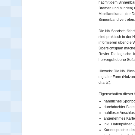
hat mit dem Binnenban
Bremen und Minden) u
Mittellandkanal, der 
Binnenband vertreten.
Die NV Sportschiffahrt
sind praktisch in der
informieren über die 
Übersichtsplan machen
Revier. Die logische, 
hervorgehobene Gefah
Hinweis: Die NV. Bin
digitaler Form (Nutzu
charts').
Eigenschaften dieser S
handliches Sportbo
durchdachter Blatt
nahtloser Anschlus
angenehmes Karte
inkl. Hafenplänen (P
Kartensprache: de