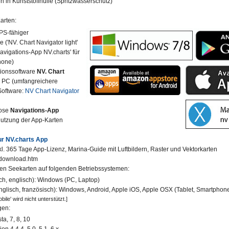
n in Kunststoffhülle (Spritzwasserschutz)
arten:
GPS-fähiger
 ('NV. Chart Navigator light'
avigations-App NV.charts' für
hone)
ionssoftware
NV. Chart
r PC (umfangreichere
Software:
NV Chart Navigator
lose
Navigations-App
Nutzung der App-Karten
ur NV.charts App
nkl. 365 Tage App-Lizenz, Marina-Guide mit Luftbildern, Raster und Vektorkarten
download.htm
len Seekarten auf folgenden Betriebssystemen:
ch, englisch): Windows (PC, Laptop)
nglisch, französisch): Windows, Android, Apple iOS, Apple OSX (Tablet, Smartphon
ile' wird nicht unterstützt.]
gen:
a, 7, 8, 10
on 4.4.4, 5.0, 5.1, 6.x