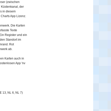
Weser (zwischen
 Küstenkanal, der
s in diesem
V Charts App Lizenz.
tenwerk. Die Karten
efasste Texte
Ein Register und ein
 den Standort im
enrand. Rot
nwerk ab.
en Karten auch in
kostenlosen App 'nv
E 13, NL 6, NL 7)