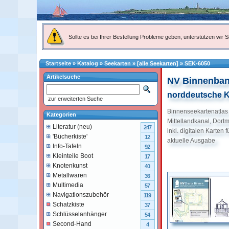
Sollte es bei Ihrer Bestellung Probleme geben, unterstützen wir Si
Startseite
»
Katalog
»
Seekarten
»
[alle Seekarten]
»
SEK-6050
Artikelsuche
NV Binnenban
norddeutsche 
zur erweiterten Suche
Binnenseekartenatlas
Kategorien
Mittellandkanal, Dor
Literatur (neu)
247
inkl. digitalen Karten
'Bücherkiste'
12
aktuelle Ausgabe
Info-Tafeln
92
Kleinteile Boot
17
Knotenkunst
40
Metallwaren
36
Multimedia
57
Navigationszubehör
119
Schatzkiste
37
Schlüsselanhänger
54
Second-Hand
4