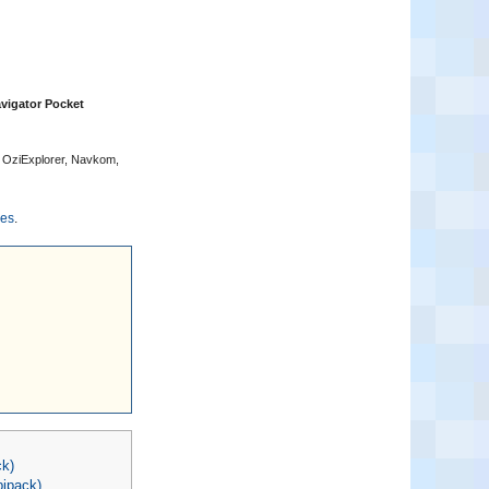
avigator Pocket
, OziExplorer, Navkom,
ges
.
ck)
bipack)