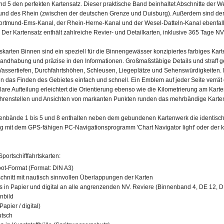
d 5 den perfekten Kartensatz. Dieser praktische Band beinhaltet Abschnitte der 
nd des Rhein (zwischen der deutschen Grenze und Duisburg). Außerdem sind der
Dortmund-Ems-Kanal, der Rhein-Herne-Kanal und der Wesel-Datteln-Kanal ebenfall
 Der Kartensatz enthält zahlreiche Revier- und Detailkarten, inklusive 365 Tage N
skarten Binnen sind ein speziell für die Binnengewässer konzipiertes farbiges Kar
 Handhabung und präzise in den Informationen. Großmaßstäbige Details und straff g
Wassertiefen, Durchfahrtshöhen, Schleusen, Liegeplätze und Sehenswürdigkeiten. 
 das Finden des Gebietes einfach und schnell. Ein Emblem auf jeder Seite verrät
klare Aufteilung erleichtert die Orientierung ebenso wie die Kilometrierung am Kart
renstellen und Ansichten von markanten Punkten runden das mehrbändige Karte
nenbände 1 bis 5 und 8 enthalten neben dem gebundenen Kartenwerk die identisch
ng mit dem GPS-fähigen PC-Navigationsprogramm 'Chart Navigator light' oder der 
portschifffahrtskarten:
ot-Format (Format: DIN A3)
schnitt mit nautisch sinnvollen Überlappungen der Karten
s in Papier und digital an alle angrenzenden NV. Reviere (Binnenband 4, DE 12, D
nbild
apier / digital)
utsch