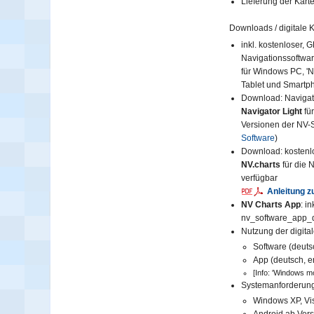
Lieferung der Karte
Downloads / digitale K
inkl. kostenloser, 
Navigationssoftware
für Windows PC, 'N
Tablet und Smartp
Download: Navigat
Navigator Light
fü
Versionen der NV-
Software
)
Download: kosten
NV.charts
für die 
verfügbar
Anleitung z
NV Charts App
: i
nv_software_app_
Nutzung der digita
Software (deuts
App (deutsch, e
[Info: 'Windows mob
Systemanforderun
Windows XP, Vist
Android ab Versi