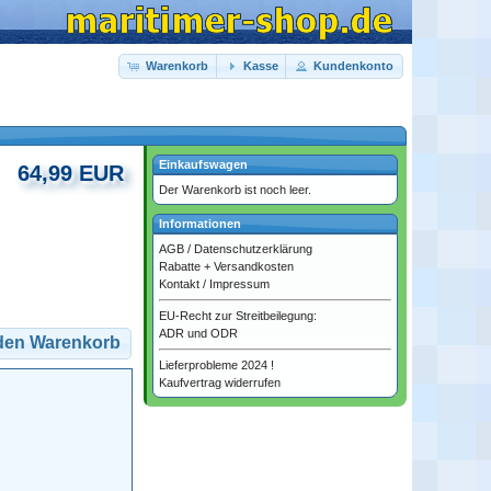
Warenkorb
Kasse
Kundenkonto
Einkaufswagen
64,99 EUR
Der Warenkorb ist noch leer.
Informationen
AGB
/
Datenschutzerklärung
Rabatte + Versandkosten
Kontakt
/
Impressum
EU-Recht zur Streitbeilegung:
ADR und ODR
 den Warenkorb
Lieferprobleme 2024 !
Kaufvertrag widerrufen