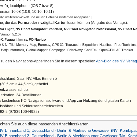
w. 9); Ipad/Iphone (IOS 7 bzw. 8)
rsion 10.08 (10.9, 10.10, 10.11)
ndig weiterentwickelt und neuen Betriebssystemen angepasst.]
me, die das
Format der nv.digital Karten
lesen können (Angabe des Verlags):
or Light, NV Chart Navigator Standard, NV Chart Navigator Professional, NV Chart N
Version 5.2.6)
X, Fugawi, Imray, PC-Navigo
 & N, Tiki, Memory-Map, Euronav, GPS 32, Touratech, Expedition, Nautibus, Free Technics
), Hatje Informatik, Global Mapper, Compegps, PolarNavy, ConfiTek, OpenCPN, AF Tracker
 zu den Navigations-Apps finden Sie in diesem speziellen
App-Blog des NV. Verla
tschland, Satz: NV. Atlas Binnen 5
(30,5 cm × 44,5 cm)
, geheftet
pritzwasserschutz
erkarten, 34 Detailkarten
 kostenlose PC-Navigationssoftware und App zur Nutzung der digitalen Karten
rtshöhen und Schleusenbetriebszeiten
492-2 (9783910644922)
chten Sie auch diese passenden Anschlusskarten:
NV Binnenband 1, Deutschland - Berlin & Märkische Gewässer (NV. Kombipa
NV Binnenband 2, Deutschland - Berlin & Mecklenburger Gewässer (NV. Kom