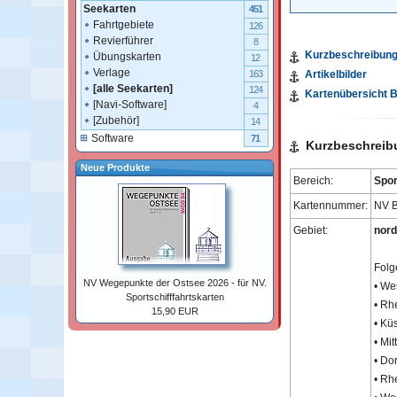
Seekarten
451
Fahrtgebiete
126
Revierführer
8
Kurzbeschreibun
Übungskarten
12
Verlage
Artikelbilder
163
[alle Seekarten]
124
Kartenübersicht 
[Navi-Software]
4
[Zubehör]
14
Software
71
Kurzbeschreib
Neue Produkte
Bereich:
Spor
Kartennummer:
NV B
Gebiet:
nord
Folg
NV Wegepunkte der Ostsee 2026 - für NV.
• We
Sportschifffahrtskarten
• Rh
15,90 EUR
• Kü
• Mi
• Do
• Rh