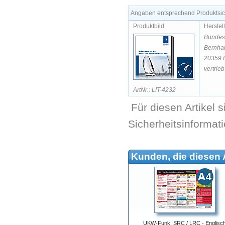
Angaben entsprechend Produktsich
Produktbild
Herstel
Bundesa
Bernhar
20359 
vertrie
ArtNr.: LIT-4232
Für diesen Artikel 
Sicherheitsinformat
Kunden, die diesen A
UKW-Funk, SRC / LRC - Englisc