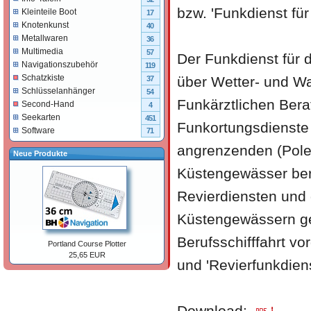
bzw. 'Funkdienst für
Kleinteile Boot
17
Knotenkunst
40
Metallwaren
36
Multimedia
57
Der Funkdienst für d
Navigationszubehör
119
Schatzkiste
über Wetter- und Wa
37
Schlüsselanhänger
54
Funkärztlichen Ber
Second-Hand
4
Seekarten
451
Funkortungsdienste 
Software
71
angrenzenden (Pole
Neue Produkte
Küstengewässer ber
Revierdiensten und 
Küstengewässern ge
Berufsschifffahrt v
Portland Course Plotter
25,65 EUR
und 'Revierfunkdie
Download: