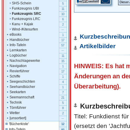
Dieser 
SHS-Schein
5
Funkzeugnis UBI
11
Funkzeugnis SRC
10
Funkzeugnis LRC
6
Kanu + Kajak
2
Wind-/Kitesurfen
--
eBooks
Kurzbeschreibu
1
Handbücher
17
Artikelbilder
Info-Tafeln
57
Lernkarten
--
Logbücher
11
Nachschlagewerke
15
HINWEIS: Es hat m
Navigation
1
Revierführer
17
Änderungen an dem
Schiffe
1
Seegeschichten
4
Überarbeitung).
Seehandbücher
1
Seekarten
7
Seemannschaft
21
Technik
5
Kurzbeschreib
Törnführer
8
Wetter
2
Titel: Funkdienst fü
[unsortiert]
--
'Bücherkiste'
12
(ersetzt den 'Jacht
Info-Tafeln
92