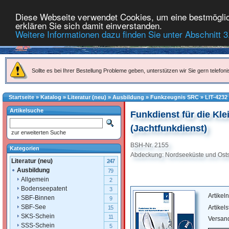
Diese Webseite verwendet Cookies, um eine bestmöglich
erklären Sie sich damit einverstanden.
Weitere Informationen dazu finden Sie unter Abschnitt 3
Sollte es bei Ihrer Bestellung Probleme geben, unterstützen wir Sie gern telefoni
Startseite
»
Katalog
»
Literatur (neu)
»
Ausbildung
»
Funkzeugnis SRC
»
LIT-4232
Artikelsuche
Funkdienst für die Kle
(Jachtfunkdienst)
zur erweiterten Suche
BSH-Nr. 2155
Kategorien
Abdeckung: Nordseeküste und Osts
Literatur (neu)
247
Ausbildung
79
Allgemein
2
Bodenseepatent
3
Artike
SBF-Binnen
9
SBF-See
Artikel
15
SKS-Schein
11
Versan
SSS-Schein
5