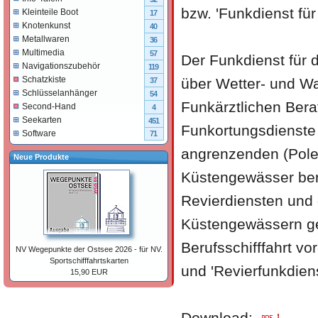
bzw. 'Funkdienst für
Kleinteile Boot
17
Knotenkunst
40
Metallwaren
36
Multimedia
57
Der Funkdienst für d
Navigationszubehör
119
Schatzkiste
über Wetter- und Wa
37
Schlüsselanhänger
54
Funkärztlichen Ber
Second-Hand
4
Seekarten
451
Funkortungsdienste 
Software
71
angrenzenden (Pole
Neue Produkte
Küstengewässer ber
Revierdiensten und 
Küstengewässern ge
Berufsschifffahrt v
NV Wegepunkte der Ostsee 2026 - für NV.
Sportschifffahrtskarten
und 'Revierfunkdie
15,90 EUR
Download: