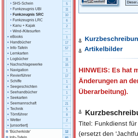
Dieser 
SHS-Schein
5
Funkzeugnis UBI
11
Funkzeugnis SRC
10
Funkzeugnis LRC
6
Kanu + Kajak
2
Wind-/Kitesurfen
--
eBooks
Kurzbeschreibu
1
Handbücher
17
Artikelbilder
Info-Tafeln
57
Lernkarten
--
Logbücher
11
Nachschlagewerke
15
HINWEIS: Es hat m
Navigation
1
Revierführer
17
Änderungen an dem
Schiffe
1
Seegeschichten
4
Überarbeitung).
Seehandbücher
1
Seekarten
7
Seemannschaft
21
Technik
5
Kurzbeschreib
Törnführer
8
Wetter
2
Titel: Funkdienst fü
[unsortiert]
--
'Bücherkiste'
12
(ersetzt den 'Jacht
Info-Tafeln
92