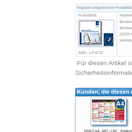
Angaben entsprechend Produktsich
Produktbild
Herstel
Bundesa
Bernhar
20359 
vertrie
ArtNr.: LIT-4232
Für diesen Artikel 
Sicherheitsinformat
Kunden, die diesen A
UKW-Funk, SRC / LRC - Englisc