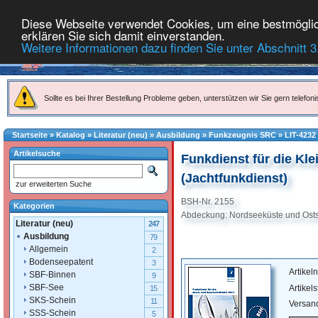
Diese Webseite verwendet Cookies, um eine bestmöglich
erklären Sie sich damit einverstanden.
Weitere Informationen dazu finden Sie unter Abschnitt 3
Sollte es bei Ihrer Bestellung Probleme geben, unterstützen wir Sie gern telefoni
Startseite
»
Katalog
»
Literatur (neu)
»
Ausbildung
»
Funkzeugnis SRC
»
LIT-4232
Artikelsuche
Funkdienst für die Kle
(Jachtfunkdienst)
zur erweiterten Suche
BSH-Nr. 2155
Kategorien
Abdeckung: Nordseeküste und Osts
Literatur (neu)
247
Ausbildung
79
Allgemein
2
Bodenseepatent
3
Artike
SBF-Binnen
9
SBF-See
Artikel
15
SKS-Schein
11
Versan
SSS-Schein
5