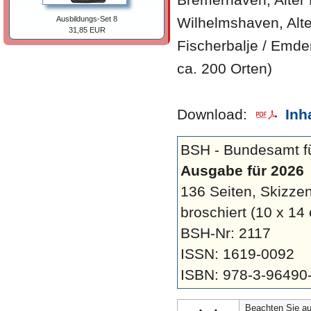
Wilhelmshaven, Alte
Ausbildungs-Set 8
31,85 EUR
Fischerbalje / Emde
ca. 200 Orten)
Download:
Inh
BSH - Bundesamt fü
Ausgabe für 2026
136 Seiten, Skizze
broschiert
(10 x 14
BSH-Nr: 2117
ISSN: 1619-0092
ISBN: 978-3-96490-
Beachten Sie auc