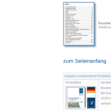
Gezeite
Inhaltsv
zum Seitenanfang
Angaben entsprechend Produktsich
Produktbild
Herstel
Bundesa
Bernhar
20359 
vertrie