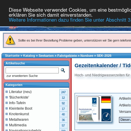
Diese Webseite verwendet Cookies, um eine bestmöglich
erklären Sie sich damit einverstanden.
Weitere Informationen dazu finden Sie unter Abschnitt 3
Sollte es bei Ihrer Bestellung Probleme geben, unterstützen wir Sie gern telefoni
Startseite
»
Katalog
»
Seekarten
»
Fahrtgebiete
»
Nordsee
»
SEK-2026
Artikelsuche
Gezeitenkalender / Ti
Hoch- und Niedrigwasserzeiten für
zur erweiterten Suche
Kategorien
Literatur (neu)
247
'Bücherkiste'
12
Artike
Info-Tafeln
92
Artikel
Kleinteile Boot
17
Versan
Knotenkunst
40
Metallwaren
Dieser 
36
Multimedia
57
Navigationszubehör