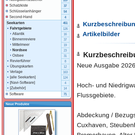
119
Schatzkiste
37
Schlüsselanhänger
54
Second-Hand
4
Kurzbeschreibu
Seekarten
451
Fahrtgebiete
126
Artikelbilder
Atlantik
16
Binnenreviere
37
Mittelmeer
19
Nordsee
23
Kurzbeschreib
Ostsee
31
Revierführer
8
Neue Ausgabe 2026 
Übungskarten
12
Verlage
163
[alle Seekarten]
124
[Navi-Software]
4
Hoch- und Niedrigwa
[Zubehör]
14
Flussgebiete.
Software
71
Neue Produkte
Abdeckung / Bezugs
Cuxhaven, Steubenhö
Bremerhaven, Alter