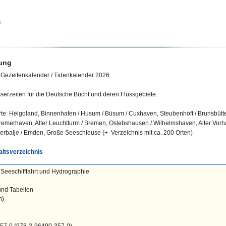
g
ung
Gezeitenkalender / Tidenkalender 2026
erzeiten für die Deutsche Bucht und deren Flussgebiete.
e: Helgoland, Binnenhafen / Husum / Büsum / Cuxhaven, Steubenhöft / Brunsbüttel
Bremerhaven, Alter Leuchtturm / Bremen, Oslebshausen / Wilhelmshaven, Alter Vorh
cherbalje / Emden, Große Seeschleuse (+ Verzeichnis mit
ca. 200 Orten)
altsverzeichnis
Seeschifffahrt und Hydrographie
und Tabellen
m)
57-0 (978-3-96490-357-0)