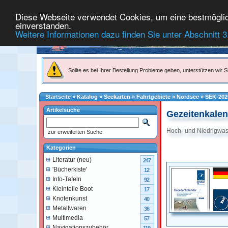
Diese Webseite verwendet Cookies, um eine bestmögliche
einverstanden.
Weitere Informationen dazu finden Sie unter Abschnitt 3
Sollte es bei Ihrer Bestellung Probleme geben, unterstützen wir Si
Startseite
»
Katalog
»
Seekarten
»
Fahrtgebiete
»
Nordsee
»
SEK-202
Artikelsuche
Gezeitenkalen
Hoch- und Niedrigwass
zur erweiterten Suche
Kategorien
Literatur (neu)
247
'Bücherkiste'
12
Info-Tafeln
92
Kleinteile Boot
17
Knotenkunst
40
Metallwaren
36
Multimedia
57
Navigationszubehör