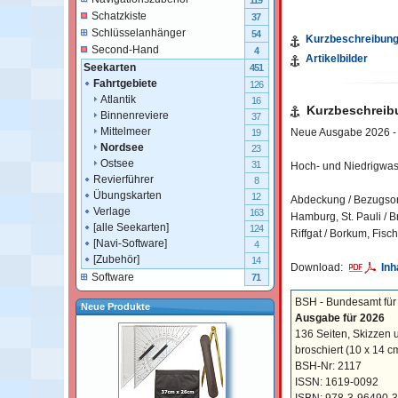
119
Schatzkiste
37
Schlüsselanhänger
54
Kurzbeschreibun
Second-Hand
4
Artikelbilder
Seekarten
451
Fahrtgebiete
126
Atlantik
16
Kurzbeschreib
Binnenreviere
37
Mittelmeer
Neue Ausgabe 2026 - 
19
Nordsee
23
Ostsee
31
Hoch- und Niedrigwass
Revierführer
8
Übungskarten
12
Abdeckung / Bezugsort
Verlage
163
Hamburg, St. Pauli / 
[alle Seekarten]
124
Riffgat / Borkum, Fis
[Navi-Software]
4
[Zubehör]
14
Download:
Inh
Software
71
BSH - Bundesamt für 
Neue Produkte
Ausgabe für 2026
136 Seiten, Skizzen 
broschiert
(10 x 14 c
BSH-Nr: 2117
ISSN: 1619-0092
ISBN: 978-3-96490-3