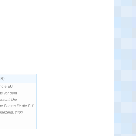
SR)
r die EU
its vor dem
racht. Die
he Person für die EU'
gezeigt. ('40')