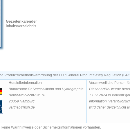
Gezeitenkalender
Inhaltsverzeichnis
d Produktsicherheitsverordnung der EU / General Product Safety Regulation (GP
Herstellerinformation
Verantwortliche Person fü
Bundesamt für Seeschifffahrt und Hydrographie
Dieser Artikel wurde bere
Bernhard-Nocht-Str. 78
13.12.2024 in Verkehr geb
20359 Hamburg
Information 'Verantwortlic
vertrieb@bsh.de
wird daher derzeit nicht an
nd keine Warnhinweise oder Sicherheitsinformationen vorhanden.