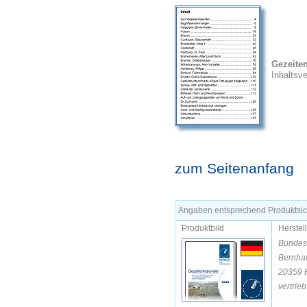
Gezeite
Inhaltsv
zum Seitenanfang
Angaben entsprechend Produktsich
Produktbild
Herstel
Bundesa
Bernhar
20359 
vertrie