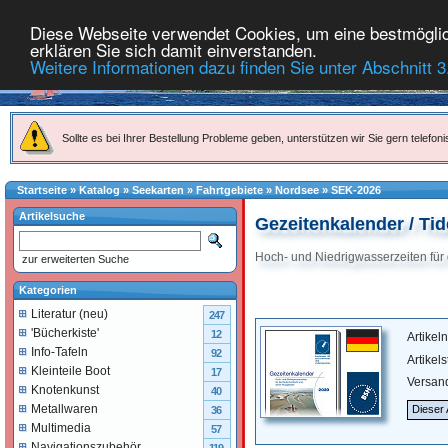
Diese Webseite verwendet Cookies, um eine bestmöglich
erklären Sie sich damit einverstanden.
Weitere Informationen dazu finden Sie unter Abschnitt 3
Sollte es bei Ihrer Bestellung Probleme geben, unterstützen wir Sie gern telefoni
Startseite
»
Katalog
»
Seekarten
»
Fahrtgebiete
»
Nordsee
»
SEK-2026
Artikelsuche
Gezeitenkalender / Ti
Hoch- und Niedrigwasserzeiten für
zur erweiterten Suche
Kategorien
Literatur (neu)
247
'Bücherkiste'
12
Artike
Info-Tafeln
92
Artikel
Kleinteile Boot
17
Versan
Knotenkunst
40
Metallwaren
Dieser 
36
Multimedia
57
Navigationszubehör