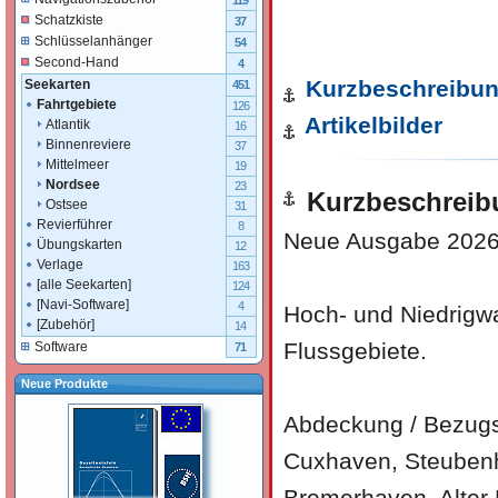
119
Schatzkiste
37
Schlüsselanhänger
54
Second-Hand
4
Kurzbeschreibu
Seekarten
451
Fahrtgebiete
126
Artikelbilder
Atlantik
16
Binnenreviere
37
Mittelmeer
19
Nordsee
23
Kurzbeschreib
Ostsee
31
Revierführer
8
Neue Ausgabe 2026 
Übungskarten
12
Verlage
163
[alle Seekarten]
124
[Navi-Software]
4
Hoch- und Niedrigwa
[Zubehör]
14
Flussgebiete.
Software
71
Neue Produkte
Abdeckung / Bezugs
Cuxhaven, Steubenhö
Bremerhaven, Alter