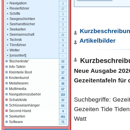
Navigation
1
Revierführer
17
Schiffe
1
Seegeschichten
4
Seehandbücher
1
Seekarten
Kurzbeschreibu
7
Seemannschaft
21
Artikelbilder
Technik
5
Törnführer
8
Wetter
2
[unsortiert]
--
Kurzbeschreib
'Bücherkiste'
12
Info-Tafeln
92
Neue Ausgabe 2026
Kleinteile Boot
17
Knotenkunst
40
Gezeitentafeln für
Metallwaren
36
Multimedia
57
Navigationszubehör
119
Suchbegriffe: Gezeit
Schatzkiste
37
Schlüsselanhänger
54
Gezeiten Tide Tide
Second-Hand
4
Seekarten
451
Watt
Software
71