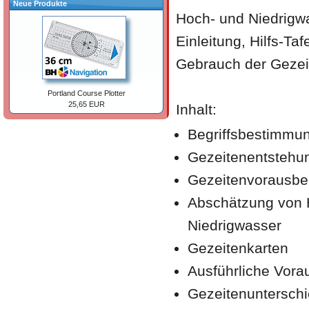
Neue Produkte
Hoch- und Niedrigwa
Einleitung, Hilfs-Ta
Gebrauch der Gezeit
Portland Course Plotter
25,65 EUR
Inhalt:
Begriffsbestimmu
Gezeitenentstehu
Gezeitenvorausb
Abschätzung von 
Niedrigwasser
Gezeitenkarten
Ausführliche Vora
Gezeitenunterschie