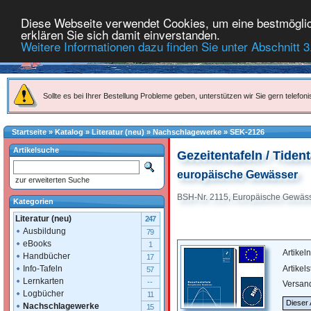
Diese Webseite verwendet Cookies, um eine bestmöglich
erklären Sie sich damit einverstanden.
Weitere Informationen dazu finden Sie unter Abschnitt 3
Sollte es bei Ihrer Bestellung Probleme geben, unterstützen wir Sie gern telefoni
Startseite
»
Katalog
»
Literatur (neu)
»
Nachschlagewerke
»
SEK-2126
Artikelsuche
Gezeitentafeln / Tiden
europäische Gewässer
zur erweiterten Suche
BSH-Nr. 2115, Europäische Gewässer
Kategorien
Literatur (neu)
247
Ausbildung
79
eBooks
1
Artike
Handbücher
17
Artikel
Info-Tafeln
57
Lernkarten
--
Versan
Logbücher
11
Dieser 
Nachschlagewerke
15