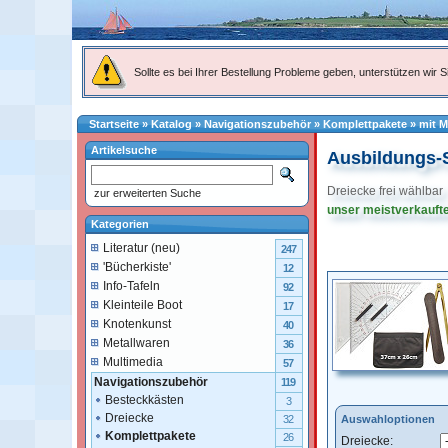
Sollte es bei Ihrer Bestellung Probleme geben, unterstützen wir Si
Startseite
»
Katalog
»
Navigationszubehör
»
Komplettpakete
»
mit M
Artikelsuche
Ausbildungs-S
Dreiecke frei wählbar
zur erweiterten Suche
unser meistverkaufte
Kategorien
Literatur (neu)
247
'Bücherkiste'
12
Info-Tafeln
92
Kleinteile Boot
17
Knotenkunst
40
Metallwaren
36
Multimedia
57
Navigationszubehör
119
Besteckkästen
3
Dreiecke
Auswahloptionen
32
Komplettpakete
26
Dreiecke: