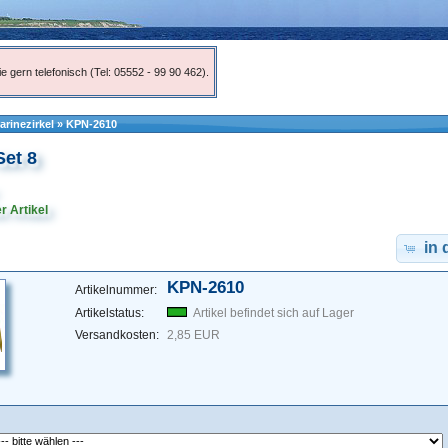
e gern telefonisch (Tel: 05552 - 99 90 462).
arinezirkel
»
KPN-2610
et 8
r Artikel
in
KPN-2610
Artikelnummer:
Artikelstatus:
Artikel befindet sich auf Lager
Versandkosten:
2,85 EUR