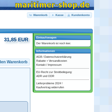
Warenkorb
Kasse
Kundenkonto
Einkaufswagen
31,85 EUR
Der Warenkorb ist noch leer.
Informationen
AGB
/
Datenschutzerklärung
Rabatte + Versandkosten
 den Warenkorb
Kontakt
/
Impressum
EU-Recht zur Streitbeilegung:
ADR und ODR
Lieferprobleme 2024 !
Kaufvertrag widerrufen