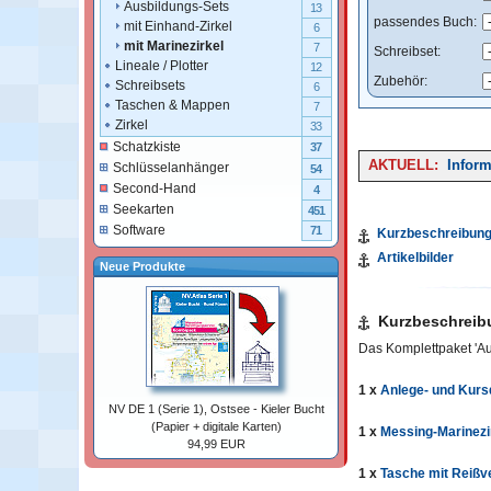
Ausbildungs-Sets
13
passendes Buch:
mit Einhand-Zirkel
6
mit Marinezirkel
7
Schreibset:
Lineale / Plotter
12
Zubehör:
Schreibsets
6
Taschen & Mappen
7
Zirkel
33
Schatzkiste
37
AKTUELL:
Inform
Schlüsselanhänger
54
Second-Hand
4
Seekarten
451
Software
71
Kurzbeschreibun
Artikelbilder
Neue Produkte
Kurzbeschreib
Das Komplettpaket 'Au
1 x
Anlege- und Kurs
NV DE 1 (Serie 1), Ostsee - Kieler Bucht
(Papier + digitale Karten)
1 x
Messing-Marinezi
94,99 EUR
1 x
Tasche mit Reißv