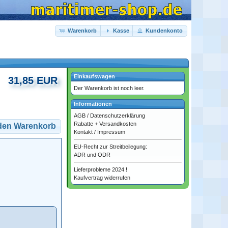
Warenkorb
Kasse
Kundenkonto
Einkaufswagen
31,85 EUR
Der Warenkorb ist noch leer.
Informationen
AGB
/
Datenschutzerklärung
Rabatte + Versandkosten
 den Warenkorb
Kontakt
/
Impressum
EU-Recht zur Streitbeilegung:
ADR und ODR
Lieferprobleme 2024 !
Kaufvertrag widerrufen