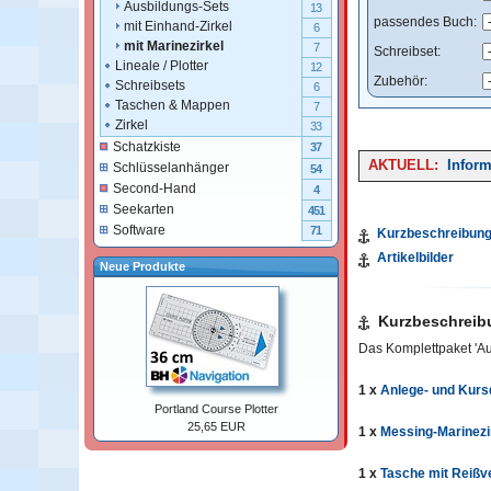
Ausbildungs-Sets
13
passendes Buch:
mit Einhand-Zirkel
6
mit Marinezirkel
7
Schreibset:
Lineale / Plotter
12
Zubehör:
Schreibsets
6
Taschen & Mappen
7
Zirkel
33
Schatzkiste
37
AKTUELL:
Inform
Schlüsselanhänger
54
Second-Hand
4
Seekarten
451
Software
71
Kurzbeschreibun
Artikelbilder
Neue Produkte
Kurzbeschreib
Das Komplettpaket 'Au
1 x
Anlege- und Kurs
Portland Course Plotter
25,65 EUR
1 x
Messing-Marinezi
1 x
Tasche mit Reißv