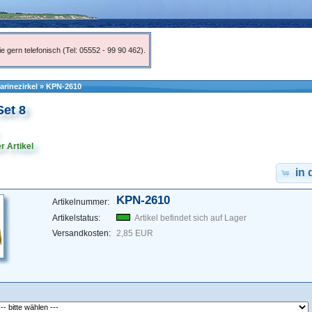
e gern telefonisch (Tel: 05552 - 99 90 462).
arinezirkel
»
KPN-2610
et 8
r Artikel
in
KPN-2610
Artikelnummer:
Artikelstatus:
Artikel befindet sich auf Lager
Versandkosten:
2,85 EUR