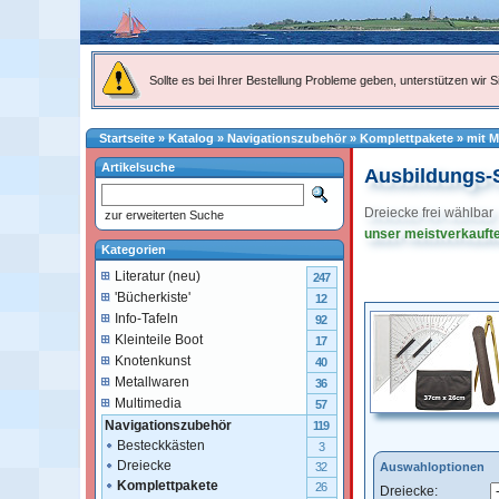
Sollte es bei Ihrer Bestellung Probleme geben, unterstützen wir Si
Startseite
»
Katalog
»
Navigationszubehör
»
Komplettpakete
»
mit M
Artikelsuche
Ausbildungs-S
Dreiecke frei wählbar
zur erweiterten Suche
unser meistverkaufte
Kategorien
Literatur (neu)
247
'Bücherkiste'
12
Info-Tafeln
92
Kleinteile Boot
17
Knotenkunst
40
Metallwaren
36
Multimedia
57
Navigationszubehör
119
Besteckkästen
3
Dreiecke
Auswahloptionen
32
Komplettpakete
26
Dreiecke: