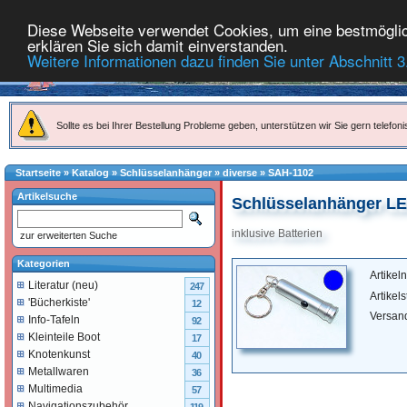
Diese Webseite verwendet Cookies, um eine bestmöglich
erklären Sie sich damit einverstanden.
Weitere Informationen dazu finden Sie unter Abschnitt 3
Sollte es bei Ihrer Bestellung Probleme geben, unterstützen wir Sie gern telefoni
Startseite
»
Katalog
»
Schlüsselanhänger
»
diverse
»
SAH-1102
Artikelsuche
Schlüsselanhänger LE
inklusive Batterien
zur erweiterten Suche
Kategorien
Artike
Literatur (neu)
247
Artikel
'Bücherkiste'
12
Versan
Info-Tafeln
92
Kleinteile Boot
17
Knotenkunst
40
Metallwaren
36
Multimedia
57
Navigationszubehör