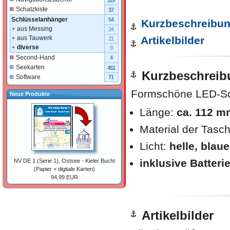
119
Schatzkiste
37
Schlüsselanhänger
54
Kurzbeschreibu
aus Messing
24
aus Tauwerk
Artikelbilder
21
diverse
9
Second-Hand
4
Seekarten
451
Kurzbeschreib
Software
71
Formschöne LED-Sch
Neue Produkte
Länge:
ca. 112 m
Material der Tas
Licht:
helle, blau
inklusive Batteri
NV DE 1 (Serie 1), Ostsee - Kieler Bucht
(Papier + digitale Karten)
94,99 EUR
Artikelbilder