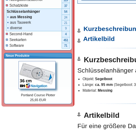
119
Schatzkiste
37
Schlüsselanhänger
54
aus Messing
24
aus Tauwerk
21
Kurzbeschreibu
diverse
9
Second-Hand
4
Artikelbild
Seekarten
451
Software
71
Neue Produkte
Kurzbeschreib
Schlüsselanhänger 
Objekt:
Segelboot
Länge:
ca. 95 mm
(Segelboot: 
Material:
Messing
Portland Course Plotter
25,65 EUR
Artikelbild
Für eine größere Dar