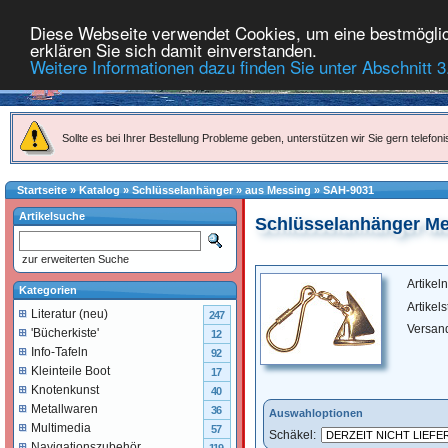
Diese Webseite verwendet Cookies, um eine bestmöglich
erklären Sie sich damit einverstanden.
Weitere Informationen dazu finden Sie unter Abschnitt 3
Sollte es bei Ihrer Bestellung Probleme geben, unterstützen wir Sie gern telefoni
Startseite
»
Katalog
»
Schlüsselanhänger
»
aus Messing
»
SAH-9031
Artikelsuche
Schlüsselanhänger Me
zur erweiterten Suche
Artike
Kategorien
Artikel
Literatur (neu)
247
Versan
'Bücherkiste'
12
Info-Tafeln
92
Kleinteile Boot
17
Knotenkunst
40
Metallwaren
36
Auswahloptionen
Multimedia
57
Schäkel:
Navigationszubehör