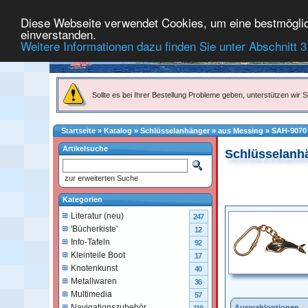
Diese Webseite verwendet Cookies, um eine bestmögliche
einverstanden.
Weitere Informationen dazu finden Sie unter Abschnitt 3
Sollte es bei Ihrer Bestellung Probleme geben, unterstützen wir Si
Startseite
»
Katalog
»
Schlüsselanhänger
»
aus Messing
»
SAH-9070
Artikelsuche
Schlüsselanh
zur erweiterten Suche
Kategorien
Literatur (neu)
247
'Bücherkiste'
12
Info-Tafeln
92
Kleinteile Boot
17
Knotenkunst
40
Metallwaren
36
Multimedia
57
Navigationszubehör
Auswahloptionen