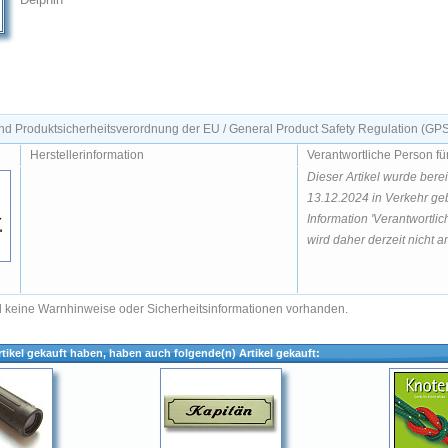
d Produktsicherheitsverordnung der EU / General Product Safety Regulation (GP
Herstellerinformation
Verantwortliche Person fü
Dieser Artikel wurde bere
13.12.2024 in Verkehr geb
Information 'Verantwortlic
wird daher derzeit nicht an
nd keine Warnhinweise oder Sicherheitsinformationen vorhanden.
tikel gekauft haben, haben auch folgende(n) Artikel gekauft: