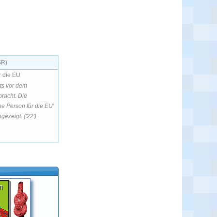
SR)
r die EU
its vor dem
racht. Die
he Person für die EU'
gezeigt. ('22')