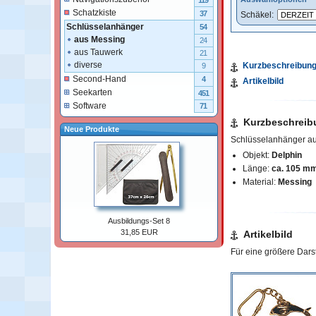
119
Schatzkiste
37
Schäkel:
Schlüsselanhänger
54
aus Messing
24
aus Tauwerk
21
diverse
Kurzbeschreibun
9
Second-Hand
4
Artikelbild
Seekarten
451
Software
71
Kurzbeschreib
Neue Produkte
Schlüsselanhänger au
Objekt:
Delphin
Länge:
ca. 105 m
Material:
Messing
Ausbildungs-Set 8
31,85 EUR
Artikelbild
Für eine größere Darste