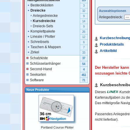
Navigationszubehör
119
Besteckkästen
3
Dreiecke
Auswahloptionen
32
Anlegedreiecke
9
Anlegedreieck:
Kursdreiecke
14
Dreieck-Sets
9
Komplettpakete
26
Lineale / Plotter
12
Kurzbeschreibun
Schreibsets
6
Produktdetails
Taschen & Mappen
7
Artikelbild
Zirkel
33
Schatzkiste
37
Schlüsselanhänger
54
Der Hersteller kann
Second-Hand
4
sozusagen leichte 
Seekarten
451
Software
71
Kurzbeschreib
Neue Produkte
Dieses
-Kursdr
Kartenaufgaben zu den
Das mittelgroße Navig
Passendes Anlegedre
nicht lieferbar).
Portland Course Plotter