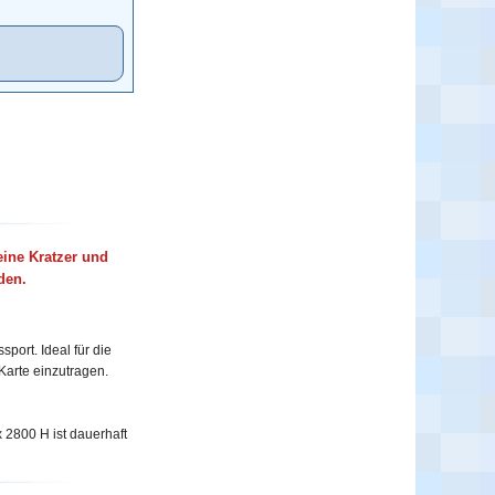
leine Kratzer und
den.
port. Ideal für die
Karte einzutragen.
 2800 H ist dauerhaft