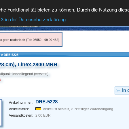
 Funktionalität bieten zu können. Durch die Nutzung dieser
.3 in der Datenschutzerklärung.
e gern telefonisch (Tel: 05552 - 99 90 462).
e
»
DRE-5228
28 cm), Linex 2800 MRH
Nullpunkt innenliegend (versetzt)
s
in
DRE-5228
Artikelnummer:
Artikelstatus:
Artikel ist bestellt, kurzfristiger Wareneingang
Versandkosten:
2,00 EUR