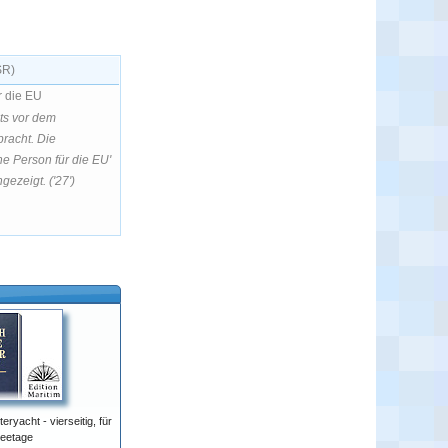
SR)
r die EU
its vor dem
racht. Die
he Person für die EU'
gezeigt. ('27')
eryacht - vierseitig, für
eetage