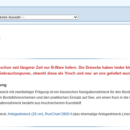
g
 schon seit längerer Zeit nur B-Ware liefern. Die Dreiecke haben leider k
Gebrauchsspuren, obwohl diese als 'frisch und neu' an uns geliefert wur
ung
eieck mit zweifarbiger Prägung ist ein klassisches Navigationsdreieck für den Bootss
 Bootsführerscheinen und den praktischen Einsatz auf See, um einen Kurs in die 
ationsdreieck besteht aus bruchsicherem Kunststoff.
ieck:
Anlegedreieck (28 cm), RunChart 2800 A
(das ehemalige Anlegedreieck Linex