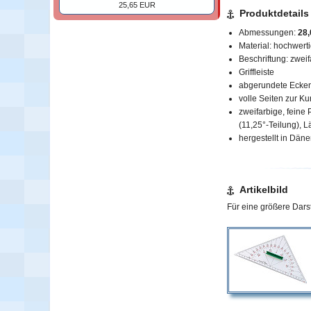
25,65 EUR
Produktdetails
Abmessungen:
28,
Material: hochwerti
Beschriftung: zweif
Griffleiste
abgerundete Ecken
volle Seiten zur K
zweifarbige, feine
(11,25°-Teilung),
L
hergestellt in Dän
Artikelbild
Für eine größere Darste