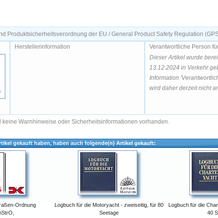
d Produktsicherheitsverordnung der EU / General Product Safety Regulation (GP
Herstellerinformation
Verantwortliche Person fü
Dieser Artikel wurde bere
13.12.2024 in Verkehr geb
Information 'Verantwortlic
wird daher derzeit nicht an
nd keine Warnhinweise oder Sicherheitsinformationen vorhanden.
tikel gekauft haben, haben auch folgende(n) Artikel gekauft:
traßen-Ordnung
Logbuch für die Motoryacht - zweiseitig, für 80
Logbuch für die Chart
hStrO,
Seetage
40 S