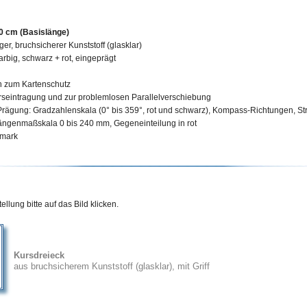
0 cm (Basislänge)
ger, bruchsicherer Kunststoff (glasklar)
arbig, schwarz + rot, eingeprägt
 zum Kartenschutz
urseintragung und zur problemlosen Parallelverschiebung
 Prägung: Gradzahlenskala
(0° bis 359°, rot und schwarz)
, Kompass-Richtungen, St
ängenmaßskala
0 bis 240 mm
, Gegeneinteilung in rot
emark
llung bitte auf das Bild klicken.
Kursdreieck
aus bruchsicherem Kunststoff (glasklar), mit Griff