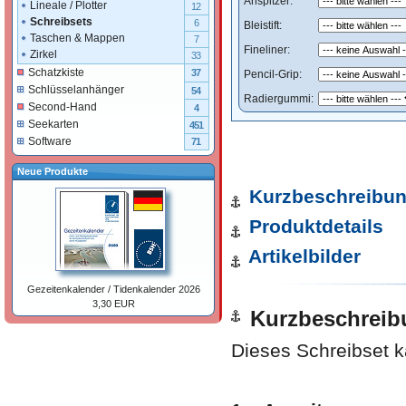
Anspitzer:
Lineale / Plotter
12
Schreibsets
6
Bleistift:
Taschen & Mappen
7
Fineliner:
Zirkel
33
Schatzkiste
37
Pencil-Grip:
Schlüsselanhänger
54
Radiergummi:
Second-Hand
4
Seekarten
451
Software
71
Neue Produkte
Kurzbeschreibu
Produktdetails
Artikelbilder
Gezeitenkalender / Tidenkalender 2026
3,30 EUR
Kurzbeschreib
Dieses Schreibset ka