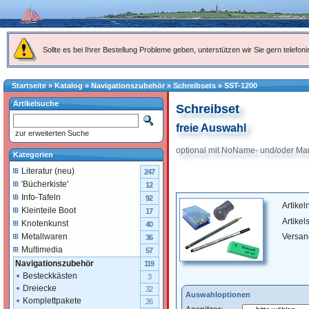
Sollte es bei Ihrer Bestellung Probleme geben, unterstützen wir Sie gern telefoni
Startseite
»
Katalog
»
Navigationszubehör
»
Schreibsets
»
SST-1200
Artikelsuche
Schreibset
freie Auswahl
zur erweiterten Suche
optional mit NoName- und/oder Mar
Kategorien
Literatur (neu)
247
'Bücherkiste'
12
Info-Tafeln
92
Artike
Kleinteile Boot
17
Artikel
Knotenkunst
40
Versan
Metallwaren
36
Multimedia
57
Navigationszubehör
119
Besteckkästen
3
Dreiecke
32
Auswahloptionen
Komplettpakete
26