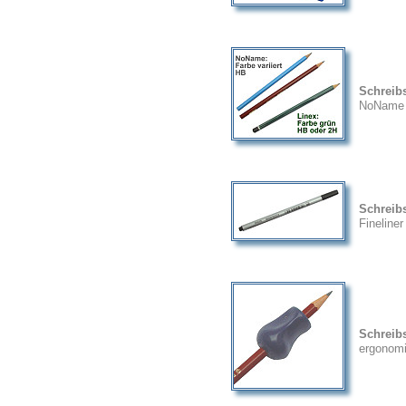
Schreibse
NoName (
Schreibs
Fineline
Schreibs
ergonomi