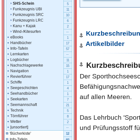
SHS-Schein
5
Funkzeugnis UBI
11
Funkzeugnis SRC
10
Funkzeugnis LRC
6
Kanu + Kajak
2
Wind-/Kitesurfen
Kurzbeschreibu
--
eBooks
1
Artikelbilder
Handbücher
17
Info-Tafeln
57
Lernkarten
--
Logbücher
11
Kurzbeschreib
Nachschlagewerke
15
Navigation
1
Der Sporthochseeschi
Revierführer
17
Schiffe
1
Befähigungsnachweis
Seegeschichten
4
Seehandbücher
1
auf allen Meeren.
Seekarten
7
Seemannschaft
21
Technik
5
Das Lehrbuch 'Sport
Törnführer
8
Wetter
2
und Prüfungsstoff fü
[unsortiert]
--
'Bücherkiste'
12
Info-Tafeln
92