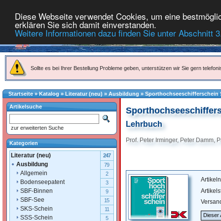
Diese Webseite verwendet Cookies, um eine bestmöglich
erklären Sie sich damit einverstanden.
Weitere Informationen dazu finden Sie unter Abschnitt 3
Sollte es bei Ihrer Bestellung Probleme geben, unterstützen wir Sie gern telefoni
Startseite
»
Katalog
»
Literatur (neu)
»
Ausbildung
»
Sporthochseeschifferschein
Artikelsuche
Sporthochseeschiffer
Lehrbuch
zur erweiterten Suche
Prof. Peter Irminger, Peter Damm, P
Kategorien
Literatur (neu)
247
Ausbildung
79
Allgemein
2
Artike
Bodenseepatent
3
Artikel
SBF-Binnen
9
SBF-See
15
Versan
SKS-Schein
11
Dieser 
SSS-Schein
5