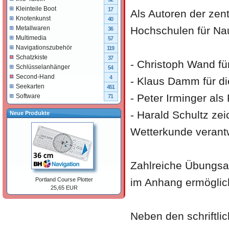
Kleinteile Boot
17
Als Autoren der ze
Knotenkunst
40
Hochschulen für Na
Metallwaren
36
Multimedia
57
Navigationszubehör
119
Schatzkiste
37
- Christoph Wand fü
Schlüsselanhänger
54
Second-Hand
4
- Klaus Damm für di
Seekarten
451
- Peter Irminger als
Software
71
- Harald Schultz ze
Neue Produkte
Wetterkunde verantw
Zahlreiche Übungsau
im Anhang ermöglic
Portland Course Plotter
25,65 EUR
Neben den schriftli