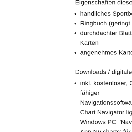
Eigenschaften dieser
handliches Sportb
Ringbuch (geringt 
durchdachter Blatt
Karten
angenehmes Karten
Downloads / digitale
inkl. kostenloser,
fähiger
Navigationssoftwar
Chart Navigator lig
Windows PC, 'Navi
App NV.charts' für