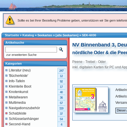
Sollte es bei Ihrer Bestellung Probleme geben, unterstützen wir Sie gern telefoni
Startseite
»
Katalog
»
Seekarten
»
[alle Seekarten]
»
SEK-6030
Artikelsuche
NV Binnenband 3, Deu
nördliche Oder & die Pee
zur erweiterten Suche
Peene - Trebel - Oder
Kategorien
inkl. digitalen Karten für PC und A
Literatur (neu)
247
'Bücherkiste'
12
Info-Tafeln
92
Kleinteile Boot
17
Artike
Knotenkunst
40
Artikel
Metallwaren
36
Versan
Multimedia
57
Navigationszubehör
119
Dieser 
Schatzkiste
37
Schlüsselanhänger
54
Second-Hand
4