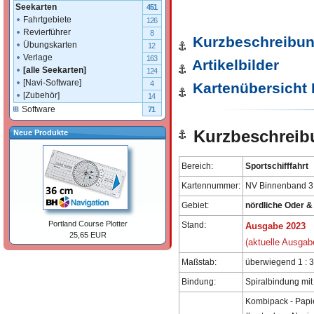
Seekarten
451
Fahrtgebiete
126
Revierführer
8
Kurzbeschreibu
Übungskarten
12
Verlage
163
Artikelbilder
[alle Seekarten]
124
[Navi-Software]
4
Kartenübersicht
[Zubehör]
14
Software
71
Kurzbeschreib
Neue Produkte
Bereich:
Sportschifffahrt
Kartennummer:
NV Binnenband 3
Gebiet:
nördliche Oder & 
Portland Course Plotter
Stand:
Ausgabe 2023
25,65 EUR
(aktuelle Ausgab
Maßstab:
überwiegend 1 : 
Bindung:
Spiralbindung mi
Kombipack - Papi