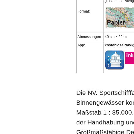
(kostenlose Navig
Format:
Abmessungen:
40 cm × 22 cm
App:
kostenlose Navig
Die NV. Sportschifff
Binnengewässer konz
Maßstab 1 : 35.000.
der Handhabung und 
Großmaßstäbige Deta