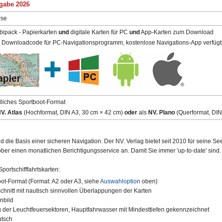
gabe 2026
rse
ipack - Papierkarten
und
digitale Karten für PC
und
App-Karten zum Download
l. Downloadcode für PC-Navigationsprogramm, kostenlose Navigations-App verfüg
liches Sportboot-Format
V. Atlas
(Hochformat,
DIN A3,
30 cm × 42 cm)
oder
als
NV. Plano
(Querformat,
DIN
d die Basis einer sicheren Navigation. Der NV. Verlag bietet seit 2010 für seine Se
tober einen monatlichen Berichtigungsservice an. Damit Sie immer 'up-to-date' sind.
portschifffahrtskarten:
ot-Format (Format: A2 oder A3, siehe
Auswahloption
oben)
schnitt mit nautisch sinnvollen Überlappungen der Karten
nbild
g der Leuchtfeuersektoren, Hauptfahrwasser mit Mindesttiefen gekennzeichnet
utsch