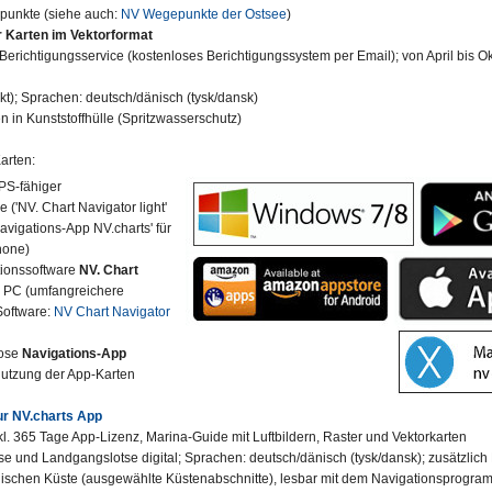
unkte (siehe auch:
NV Wegepunkte der Ostsee
)
 Karten im Vektorformat
Berichtigungsservice (kostenloses Berichtigungssystem per Email); von April bis Ok
kt); Sprachen: deutsch/dänisch (tysk/dansk)
n in Kunststoffhülle (Spritzwasserschutz)
arten:
GPS-fähiger
 ('NV. Chart Navigator light'
avigations-App NV.charts' für
hone)
ionssoftware
NV. Chart
r PC (umfangreichere
Software:
NV Chart Navigator
lose
Navigations-App
Nutzung der App-Karten
ur NV.charts App
nkl. 365 Tage App-Lizenz, Marina-Guide mit Luftbildern, Raster und Vektorkarten
 und Landgangslotse digital; Sprachen: deutsch/dänisch (tysk/dansk); zusätzlich L
ischen Küste (ausgewählte Küstenabschnitte), lesbar mit dem Navigationsprogr