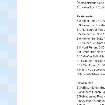
Übersichtskarte Serie 
S 1 Kieler Bucht / 1:1
Revierkarten
S 2 Kieler Förde / 1:4
S 3 Kieler Bucht Süd-
S 4 Flensburger Förde
S 5 Kleiner Belt Süd /
S 6 Kleiner Belt Mitte 
S 7 Kleiner Belt Nord 
S 8 Nord Fünen / 1:80
S 9 Großer Belt Nord /
S 10 Großer Belt Mitte
S 11 Großer Belt Süd 
S 12 Süd Fünen / 1:8
Schlei 1 + 2 / 1:35.000
NOK Nord-Ostsee-Kanal
Detailkarten
S 3A Eckernförder Buc
S 4A Innere Flensburg
S 5A Haderslev Fjord
S 6A Alssund & August