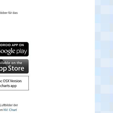
tober für das
uftbilder der
amm
NV. Chart