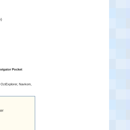
e)
avigator Pocket
, OziExplorer, Navkom,
ter