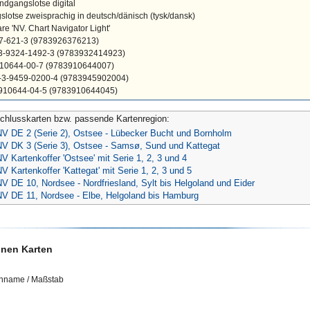
andgangslotse digital
lotse zweisprachig in deutsch/dänisch (tysk/dansk)
re 'NV. Chart Navigator Light'
37-621-3 (9783926376213)
78-3-9324-1492-3 (9783932414923)
-910644-00-7 (9783910644007)
78-3-9459-0200-4 (9783945902004)
-910644-04-5 (9783910644045)
chlusskarten bzw. passende Kartenregion:
NV DE 2 (Serie 2), Ostsee - Lübecker Bucht und Bornholm
NV DK 3 (Serie 3), Ostsee - Samsø, Sund und Kattegat
V Kartenkoffer 'Ostsee' mit Serie 1, 2, 3 und 4
V Kartenkoffer 'Kattegat' mit Serie 1, 2, 3 und 5
V DE 10, Nordsee - Nordfriesland, Sylt bis Helgoland und Eider
NV DE 11, Nordsee - Elbe, Helgoland bis Hamburg
lnen Karten
enname / Maßstab