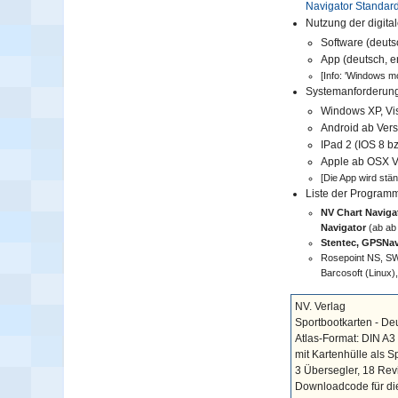
Navigator Standard
Nutzung der digita
Software (deuts
App (deutsch, e
[Info: 'Windows mob
Systemanforderun
Windows XP, Vist
Android ab Versi
IPad 2 (IOS 8 bz
Apple ab OSX Ve
[Die App wird stä
Liste der Program
NV Chart Navigat
Navigator
(ab ab 
Stentec, GPSNav
Rosepoint NS, SW
Barcosoft (Linux
NV. Verlag
Sportbootkarten - Deu
Atlas-Format: DIN A3
mit Kartenhülle als S
3 Übersegler, 18 Revi
Downloadcode für die