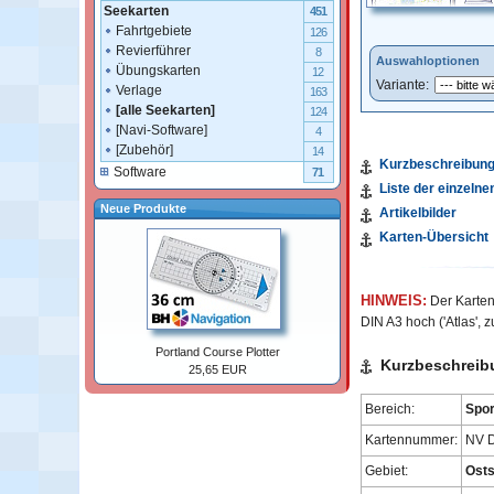
Seekarten
451
Fahrtgebiete
126
Revierführer
8
Auswahloptionen
Übungskarten
12
Variante:
Verlage
163
[alle Seekarten]
124
[Navi-Software]
4
[Zubehör]
14
Kurzbeschreibun
Software
71
Liste der einzelne
Neue Produkte
Artikelbilder
Karten-Übersicht
HINWEIS:
Der Kartens
DIN A3
hoch ('Atlas',
Portland Course Plotter
Kurzbeschreib
25,65 EUR
Bereich:
Spor
Kartennummer:
NV D
Gebiet:
Osts