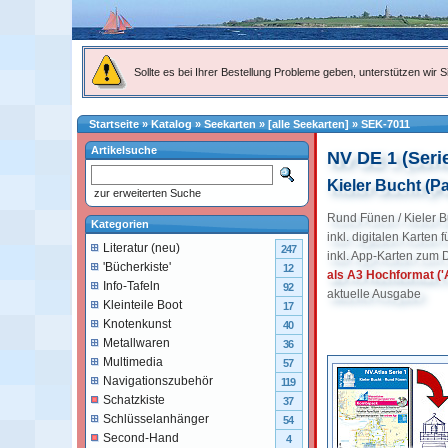
Sollte es bei Ihrer Bestellung Probleme geben, unterstützen wir Si
Startseite
»
Katalog
»
Seekarten
»
[alle Seekarten]
»
SEK-7011
Artikelsuche
NV DE 1 (Serie
Kieler Bucht (Pa
zur erweiterten Suche
Rund Fünen / Kieler B
Kategorien
inkl. digitalen Karten 
Literatur (neu)
247
inkl. App-Karten zum 
'Bücherkiste'
12
als A3 Hochformat ('A
Info-Tafeln
92
aktuelle Ausgabe
Kleinteile Boot
17
Knotenkunst
40
Metallwaren
36
Multimedia
57
Navigationszubehör
119
Schatzkiste
37
Schlüsselanhänger
54
Second-Hand
4