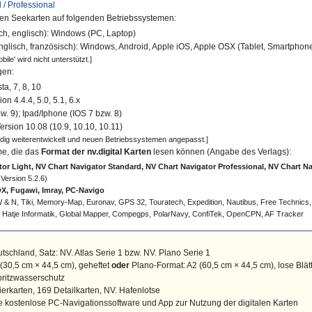
 / Professional
len Seekarten auf folgenden Betriebssystemen:
ch, englisch): Windows (PC, Laptop)
nglisch, französisch): Windows, Android, Apple iOS, Apple OSX (Tablet, Smartphon
ile' wird nicht unterstützt.]
gen:
a, 7, 8, 10
on 4.4.4, 5.0, 5.1, 6.x
w. 9); Ipad/Iphone (IOS 7 bzw. 8)
rsion 10.08 (10.9, 10.10, 10.11)
ndig weiterentwickelt und neuen Betriebssystemen angepasst.]
me, die das
Format der nv.digital Karten
lesen können (Angabe des Verlags):
or Light, NV Chart Navigator Standard, NV Chart Navigator Professional, NV Chart N
Version 5.2.6)
X, Fugawi, Imray, PC-Navigo
 & N, Tiki, Memory-Map, Euronav, GPS 32, Touratech, Expedition, Nautibus, Free Technics
), Hatje Informatik, Global Mapper, Compegps, PolarNavy, ConfiTek, OpenCPN, AF Tracker
tschland, Satz: NV. Atlas Serie 1 bzw. NV. Plano Serie 1
(30,5 cm × 44,5 cm)
, geheftet
oder
Plano-Format: A2
(60,5 cm × 44,5 cm)
, lose Blät
pritzwasserschutz
erkarten, 169 Detailkarten, NV. Hafenlotse
 kostenlose PC-Navigationssoftware und App zur Nutzung der digitalen Karten