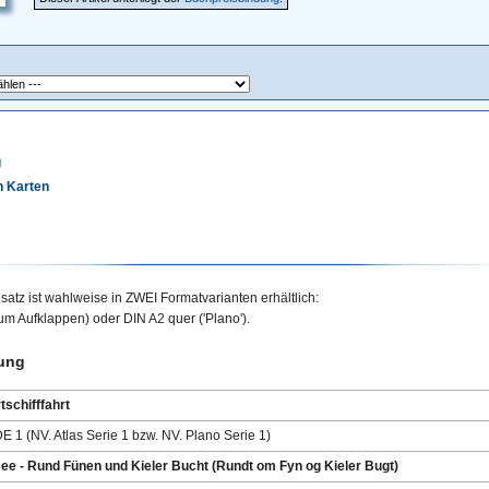
g
n Karten
atz ist wahlweise in ZWEI Formatvarianten erhältlich:
 zum Aufklappen) oder
DIN A2
quer ('Plano').
ung
tschifffahrt
E 1 (NV. Atlas Serie 1 bzw. NV. Plano Serie 1)
ee - Rund Fünen und Kieler Bucht (Rundt om Fyn og Kieler Bugt)