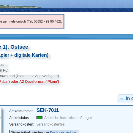
e gern telefonisch (Tel: 05552 - 99 90 462).
 1), Ostsee
pier + digitale Karten)
ucht
für PC
Download (kostenlose App verfügbar)
tlas') oder A2 Querformat ('Plano')
in
SEK-7011
Artikelnummer:
Artikelstatus:
Artikel befindet sich auf Lager
Versandkosten:
versandkostenfrei
Dieser Artikel unterliegt der
Buchpreisbindung
.