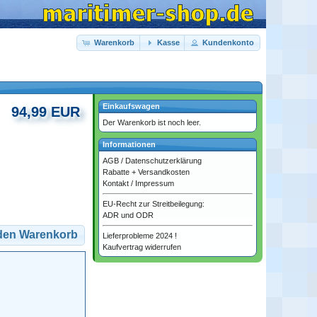
Warenkorb
Kasse
Kundenkonto
Einkaufswagen
94,99 EUR
Der Warenkorb ist noch leer.
Informationen
AGB
/
Datenschutzerklärung
Rabatte + Versandkosten
Kontakt
/
Impressum
EU-Recht zur Streitbeilegung:
ADR und ODR
 den Warenkorb
Lieferprobleme 2024 !
Kaufvertrag widerrufen