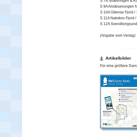
S 7A Snævringen & Kol
S 9A Ansteuerungen N
S 10A Odense Fjord / 
S 11A Nakskov Fjord /
S 12A Svendborgsund 
(Angabe vom Verlag)
Artikelbilder
Für eine größere Darst