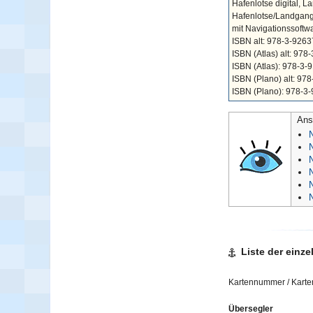
Hafenlotse digital, L
Hafenlotse/Landgangs
mit Navigationssoftwa
ISBN alt: 978-3-926
ISBN (Atlas) alt: 9
ISBN (Atlas): 978-3
ISBN (Plano) alt: 9
ISBN (Plano): 978-3
Ans
N
N
N
Liste der einze
Kartennummer / Kart
Übersegler