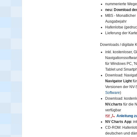
nummerierte Wegep
neu: Download der
MBS - Monatlicher 
Ausgabejahr
Hafenlotse (gedruc
Lieferung der Karte
Downloads / digitale K
inkl. kostenloser, 
Navigationssoftware
für Windows PC, 'N
Tablet und Smartp
Download: Navigat
Navigator Light
fü
Versionen der NV-
Software
)
Download: kosten
NV.charts
für die 
verfügbar
Anleitung z
NV Charts App
: i
CD-ROM: Hafenlotse
deutschen und dän