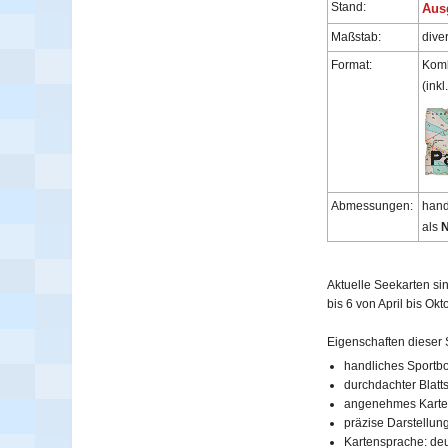
Stand:
Aus
Maßstab:
dive
Format:
Komb
(ink
Abmessungen:
hand
als
N
Aktuelle Seekarten sin
bis 6 von April bis Ok
Eigenschaften dieser S
handliches Sportbo
durchdachter Blatt
angenehmes Karte
präzise Darstellun
Kartensprache: de