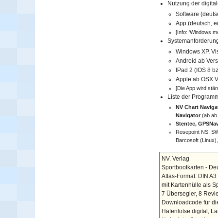
Nutzung der digita
Software (deuts
App (deutsch, e
[Info: 'Windows mob
Systemanforderun
Windows XP, Vist
Android ab Versi
IPad 2 (IOS 8 bz
Apple ab OSX Ve
[Die App wird stä
Liste der Program
NV Chart Navigat
Navigator
(ab ab 
Stentec, GPSNav
Rosepoint NS, SW
Barcosoft (Linux
NV. Verlag
Sportbootkarten - Deu
Atlas-Format: DIN A3
mit Kartenhülle als S
7 Übersegler, 8 Revie
Downloadcode für die
Hafenlotse digital, L