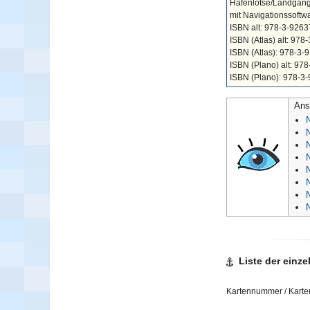
Hafenlotse/Landgangs
mit Navigationssoftwa
ISBN alt: 978-3-926
ISBN (Atlas) alt: 9
ISBN (Atlas): 978-3
ISBN (Plano) alt: 9
ISBN (Plano): 978-3
Ans
N
N
N
Liste der einze
Kartennummer / Kart