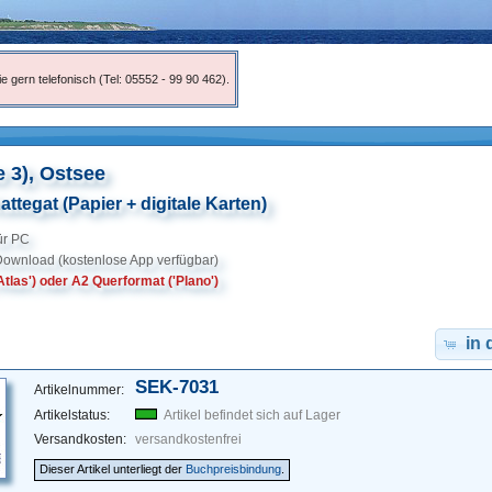
e gern telefonisch (Tel: 05552 - 99 90 462).
e 3), Ostsee
ttegat (Papier + digitale Karten)
für PC
Download (kostenlose App verfügbar)
tlas') oder A2 Querformat ('Plano')
in
SEK-7031
Artikelnummer:
Artikelstatus:
Artikel befindet sich auf Lager
Versandkosten:
versandkostenfrei
Dieser Artikel unterliegt der
Buchpreisbindung
.