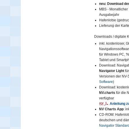
neu: Download der
MBS - Monatlicher 
Ausgabejahr
Hafenlotse (gedruc
Lieferung der Karte
Downloads / digitale K
inkl. kostenloser, 
Navigationssoftware
für Windows PC, 'N
Tablet und Smartp
Download: Navigat
Navigator Light
fü
Versionen der NV-
Software
)
Download: kosten
NV.charts
für die 
verfügbar
Anleitung z
NV Charts App
: i
CD-ROM: Hafenlotse
deutschen und dän
Navigator Standard