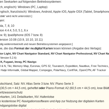
len Seekarten auf folgenden Betriebssystemen:
ch, englisch): Windows (PC, Laptop)
nglisch, französisch): Windows, Android, Apple iOS, Apple OSX (Tablet, Smartphon
ile' wird nicht unterstützt.]
gen:
a, 7, 8, 10
on 4.4.4, 5.0, 5.1, 6.x
w. 9); Ipad/Iphone (IOS 7 bzw. 8)
rsion 10.08 (10.9, 10.10, 10.11)
ndig weiterentwickelt und neuen Betriebssystemen angepasst.]
me, die das
Format der nv.digital Karten
lesen können (Angabe des Verlags):
or Light, NV Chart Navigator Standard, NV Chart Navigator Professional, NV Chart N
Version 5.2.6)
X, Fugawi, Imray, PC-Navigo
 & N, Tiki, Memory-Map, Euronav, GPS 32, Touratech, Expedition, Nautibus, Free Technics
), Hatje Informatik, Global Mapper, Compegps, PolarNavy, ConfiTek, OpenCPN, AF Tracker
tschland, Satz: NV. Atlas Serie 3 bzw. NV. Plano Serie 3
(30,5 cm × 44,5 cm)
, geheftet
oder
Plano-Format: A2
(60,5 cm × 44,5 cm)
, lose Blät
pritzwasserschutz
rkarten, 141 Detailkarten, NV. Hafenlotse
 kostenlose PC-Navigationssoftware und App zur Nutzung der digitalen Karten
andgangslotse digital