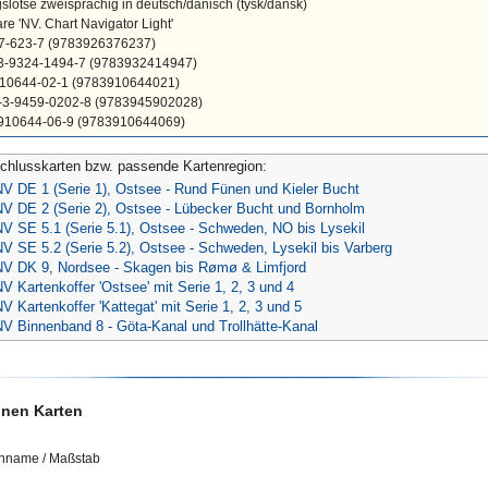
lotse zweisprachig in deutsch/dänisch (tysk/dansk)
re 'NV. Chart Navigator Light'
37-623-7 (9783926376237)
78-3-9324-1494-7 (9783932414947)
-910644-02-1 (9783910644021)
78-3-9459-0202-8 (9783945902028)
-910644-06-9 (9783910644069)
chlusskarten bzw. passende Kartenregion:
NV DE 1 (Serie 1), Ostsee - Rund Fünen und Kieler Bucht
NV DE 2 (Serie 2), Ostsee - Lübecker Bucht und Bornholm
NV SE 5.1 (Serie 5.1), Ostsee - Schweden, NO bis Lysekil
V SE 5.2 (Serie 5.2), Ostsee - Schweden, Lysekil bis Varberg
NV DK 9, Nordsee - Skagen bis Rømø & Limfjord
V Kartenkoffer 'Ostsee' mit Serie 1, 2, 3 und 4
V Kartenkoffer 'Kattegat' mit Serie 1, 2, 3 und 5
NV Binnenband 8 - Göta-Kanal und Trollhätte-Kanal
lnen Karten
enname / Maßstab