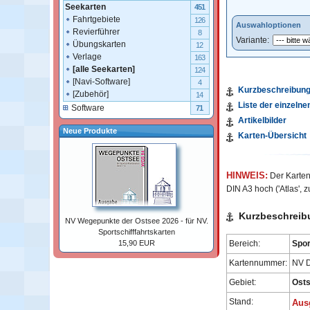
Seekarten
451
Fahrtgebiete
126
Auswahloptionen
Revierführer
8
Variante:
Übungskarten
12
Verlage
163
[alle Seekarten]
124
[Navi-Software]
4
Kurzbeschreibun
[Zubehör]
14
Liste der einzelne
Software
71
Artikelbilder
Neue Produkte
Karten-Übersicht
HINWEIS:
Der Kartens
DIN A3
hoch ('Atlas',
Kurzbeschreib
NV Wegepunkte der Ostsee 2026 - für NV.
Sportschifffahrtskarten
Bereich:
Spor
15,90 EUR
Kartennummer:
NV D
Gebiet:
Osts
Stand:
Aus