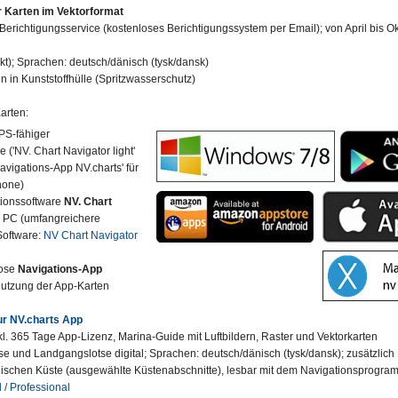
 Karten im Vektorformat
Berichtigungsservice (kostenloses Berichtigungssystem per Email); von April bis Ok
kt); Sprachen: deutsch/dänisch (tysk/dansk)
n in Kunststoffhülle (Spritzwasserschutz)
arten:
GPS-fähiger
 ('NV. Chart Navigator light'
avigations-App NV.charts' für
hone)
ionssoftware
NV. Chart
r PC (umfangreichere
Software:
NV Chart Navigator
lose
Navigations-App
Nutzung der App-Karten
ur NV.charts App
nkl. 365 Tage App-Lizenz, Marina-Guide mit Luftbildern, Raster und Vektorkarten
 und Landgangslotse digital; Sprachen: deutsch/dänisch (tysk/dansk); zusätzlich L
ischen Küste (ausgewählte Küstenabschnitte), lesbar mit dem Navigationsprogr
 / Professional