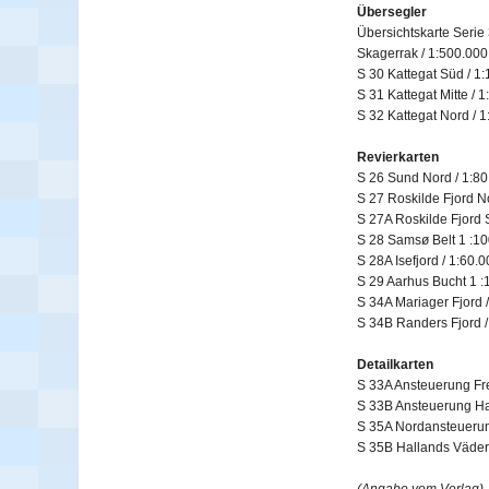
Übersegler
Übersichtskarte Serie 
Skagerrak / 1:500.000
S 30 Kattegat Süd / 1
S 31 Kattegat Mitte / 
S 32 Kattegat Nord / 
Revierkarten
S 26 Sund Nord / 1:80
S 27 Roskilde Fjord N
S 27A Roskilde Fjord 
S 28 Samsø Belt 1 :1
S 28A Isefjord / 1:60.
S 29 Aarhus Bucht 1 :
S 34A Mariager Fjord 
S 34B Randers Fjord /
Detailkarten
S 33A Ansteuerung Fre
S 33B Ansteuerung Hal
S 35A Nordansteuerun
S 35B Hallands Väder
(Angabe vom Verlag)