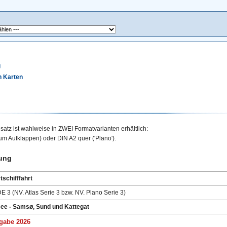
g
n Karten
atz ist wahlweise in ZWEI Formatvarianten erhältlich:
 zum Aufklappen) oder
DIN A2
quer ('Plano').
ung
tschifffahrt
E 3 (NV. Atlas Serie 3 bzw. NV. Plano Serie 3)
ee - Samsø, Sund und Kattegat
gabe 2026