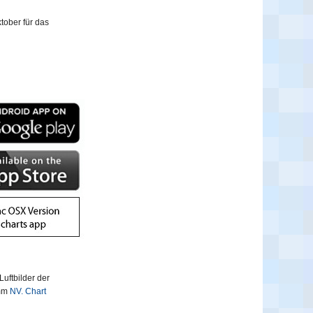
tober für das
uftbilder der
amm
NV. Chart