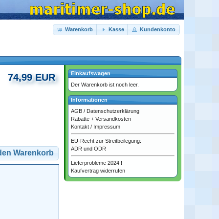
Warenkorb
Kasse
Kundenkonto
Einkaufswagen
74,99 EUR
Der Warenkorb ist noch leer.
Informationen
AGB
/
Datenschutzerklärung
Rabatte + Versandkosten
Kontakt
/
Impressum
EU-Recht zur Streitbeilegung:
ADR und ODR
 den Warenkorb
Lieferprobleme 2024 !
Kaufvertrag widerrufen