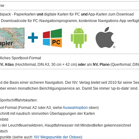
rse
ipack - Papierkarten
und
digitale Karten für PC
und
App-Karten zum Download
l. Downloadcode für PC-Navigationsprogramm, kostenlose Navigations-App verfüg
liches Sportboot-Format
V. Atlas
(Hochformat,
DIN A3,
30 cm × 42 cm)
oder
als
NV. Plano
(Querformat,
DIN
d die Basis einer sicheren Navigation. Der NV. Verlag bietet seit 2010 für seine Se
tober einen monatlichen Berichtigungsservice an. Damit Sie immer 'up-to-date' sind.
portschifffahrtskarten:
ot-Format (Format: A2 oder A3, siehe
Auswahloption
oben)
schnitt mit nautisch sinnvollen Überlappungen der Karten
nbild
g der Leuchtfeuersektoren, Hauptfahrwasser mit Mindesttiefen gekennzeichnet
utsch
unkte (siehe auch:
NV Wegepunkte der Ostsee
)