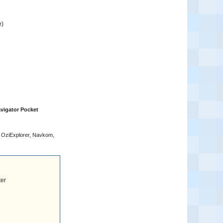
e)
avigator Pocket
, OziExplorer, Navkom,
ter