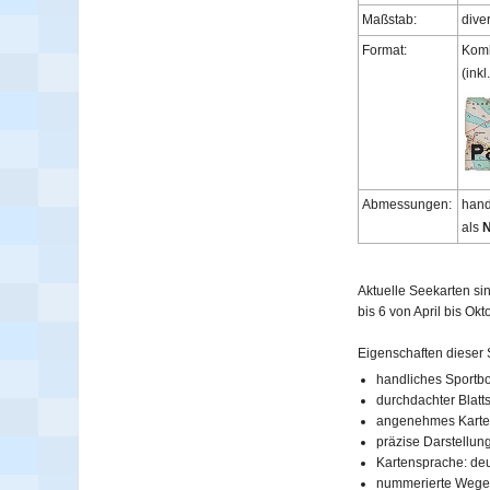
Maßstab:
dive
Format:
Komb
(ink
Abmessungen:
hand
als
N
Aktuelle Seekarten sin
bis 6 von April bis Ok
Eigenschaften dieser S
handliches Sportbo
durchdachter Blatt
angenehmes Karte
präzise Darstellun
Kartensprache: de
nummerierte Wegep