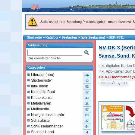
Sollte es bei Ihrer Bestellung Probleme geben, unterstützen wir Si
Startseite
»
Katalog
»
Seekarten
»
[alle Seekarten]
»
SEK-7031
Artikelsuche
NV DK 3 (Seri
Samsø, Sund, Ka
zur erweiterten Suche
inkl. digitalen Karten 
Kategorien
inkl. App-Karten zum 
Literatur (neu)
247
als A3 Hochformat ('A
'Bücherkiste'
12
aktuelle Ausgabe
Info-Tafeln
92
Kleinteile Boot
17
Knotenkunst
40
Metallwaren
36
Multimedia
57
Navigationszubehör
119
Schatzkiste
37
Schlüsselanhänger
54
Second-Hand
4