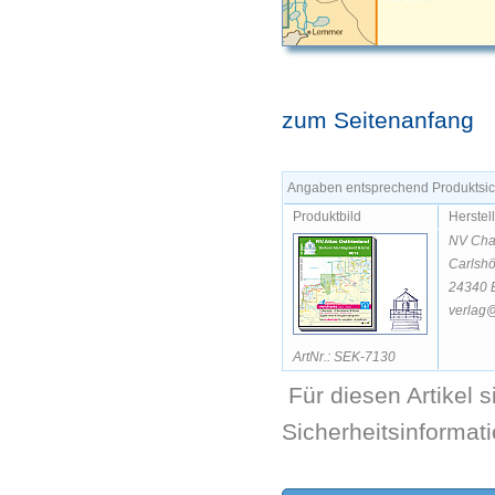
zum Seitenanfang
Angaben entsprechend Produktsich
Produktbild
Herstel
NV Cha
Carlsh
24340 
verlag@
ArtNr.: SEK-7130
Für diesen Artikel 
Sicherheitsinformat