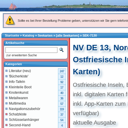
Sollte es bei Ihrer Bestellung Probleme geben, unterstützen wir Sie gern telefoni
Startseite
»
Katalog
»
Seekarten
»
[alle Seekarten]
»
SEK-7130
Artikelsuche
NV DE 13, No
zur erweiterten Suche
Ostfriesische I
Kategorien
Karten)
Literatur (neu)
247
'Bücherkiste'
12
Info-Tafeln
92
Ostfriesische Inseln
Kleinteile Boot
17
Knotenkunst
40
inkl. digitalen Karten 
Metallwaren
36
inkl. App-Karten zum
Multimedia
57
Navigationszubehör
119
verfügbar)
Schatzkiste
37
Schlüsselanhänger
54
aktuelle Ausgabe
Second-Hand
4