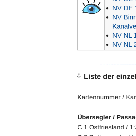
NV DE 1
NV Binn
Kanalve
NV NL 1
NV NL 2
Liste der einze
Kartennummer / Ka
Übersegler / Passa
C 1 Ostfriesland / 1