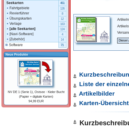
Seekarten
451
Fahrtgebiete
126
Revierführer
8
Übungskarten
12
Artike
Verlage
163
Artikel
[alle Seekarten]
124
Versan
[Navi-Software]
4
[Zubehör]
14
Dieser 
Software
71
Neue Produkte
Kurzbeschreibu
Liste der einzel
Artikelbilder
NV DE 1 (Serie 1), Ostsee - Kieler Bucht
(Papier + digitale Karten)
94,99 EUR
Karten-Übersicht
Kurzbeschreib