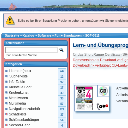
Sollte es bei Ihrer Bestellung Probleme geben, unterstützen wir Sie gern telefoni
Startseite
»
Katalog
»
Software
»
Funk-Simulatoren
»
SOF-3511
Artikelsuche
Lern- und Übungspro
für das Short Range Certificate (SR
zur erweiterten Suche
Demoversion als Download verfüg
Kategorien
Downloadlink verfügbar; CD-Laufwe
Literatur (neu)
247
'Bücherkiste'
12
Info-Tafeln
92
Kleinteile Boot
17
Artike
Knotenkunst
40
Artikel
Metallwaren
36
Versan
Multimedia
57
Navigationszubehör
119
Schatzkiste
37
Schlüsselanhänger
54
Second-Hand
4