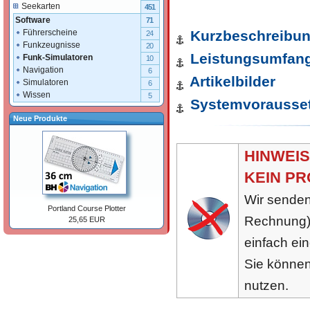
Seekarten
451
Software
71
Kurzbeschreibu
Führerscheine
24
Funkzeugnisse
20
Leistungsumfan
Funk-Simulatoren
10
Navigation
6
Artikelbilder
Simulatoren
6
Wissen
5
Systemvorausse
Neue Produkte
HINWEIS:
KEIN PR
Wir senden
Portland Course Plotter
Rechnung) 
25,65 EUR
einfach ei
Sie können
nutzen.