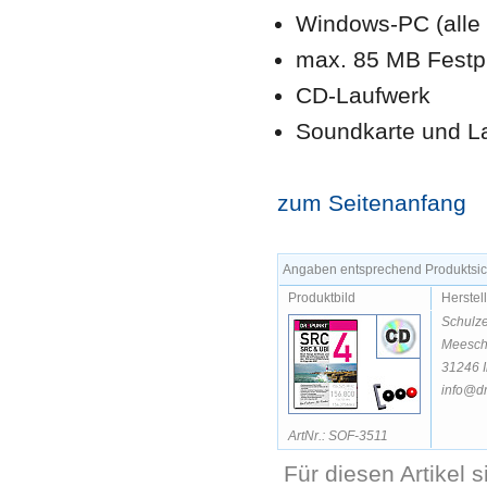
Windows-PC (alle 
max. 85 MB
Festp
CD-Laufwerk
Soundkarte und L
zum Seitenanfang
Angaben entsprechend Produktsich
Produktbild
Herstel
Schulz
Meesch
31246 I
info@dr
ArtNr.: SOF-3511
Für diesen Artikel 