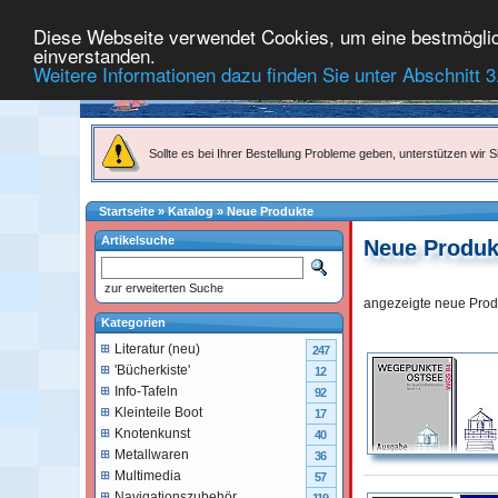
Diese Webseite verwendet Cookies, um eine bestmögliche
einverstanden.
Weitere Informationen dazu finden Sie unter Abschnitt 3
Sollte es bei Ihrer Bestellung Probleme geben, unterstützen wir Si
Startseite
»
Katalog
»
Neue Produkte
Artikelsuche
Neue Produk
zur erweiterten Suche
angezeigte neue Prod
Kategorien
Literatur (neu)
247
'Bücherkiste'
12
Info-Tafeln
92
Kleinteile Boot
17
Knotenkunst
40
Metallwaren
36
Multimedia
57
Navigationszubehör