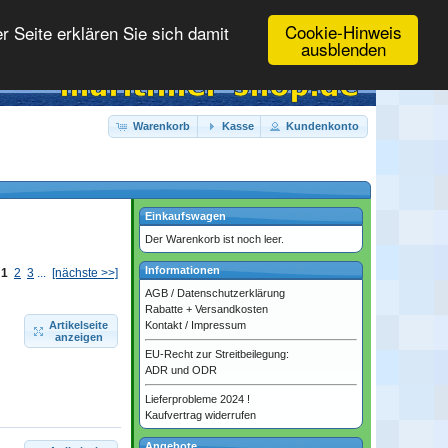
Cookie-Hinweis
 Seite erklären Sie sich damit
ausblenden
Warenkorb
Kasse
Kundenkonto
Einkaufswagen
Der Warenkorb ist noch leer.
Informationen
:
1
2
3
...
[nächste >>]
AGB
/
Datenschutzerklärung
Rabatte + Versandkosten
Kontakt
/
Impressum
Artikelseite
anzeigen
EU-Recht zur Streitbeilegung:
ADR und ODR
Lieferprobleme 2024 !
Kaufvertrag widerrufen
Angebote