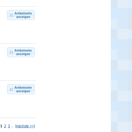
Artikelseite
anzeigen
Artikelseite
anzeigen
Artikelseite
anzeigen
:
1
2
3
...
[nächste >>]