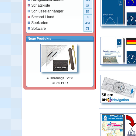
119
Schatzkiste
37
Schlüsselanhänger
54
Second-Hand
4
Seekarten
451
Software
71
Neue Produkte
Ausbildungs-Set 8
31,85 EUR