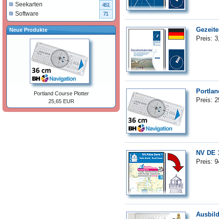
Seekarten
451
Software
71
Gezeite
Neue Produkte
Preis: 
Portlan
Portland Course Plotter
Preis: 
25,65 EUR
NV DE 1
Preis: 
Ausbild