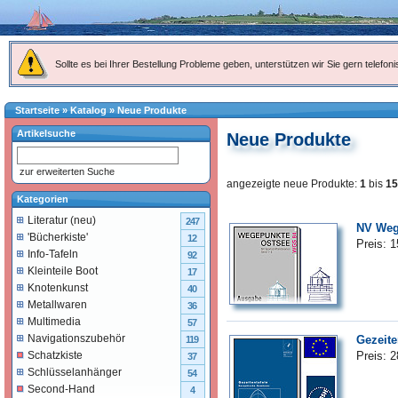
Sollte es bei Ihrer Bestellung Probleme geben, unterstützen wir Sie gern telefoni
Startseite
»
Katalog
»
Neue Produkte
Artikelsuche
Neue Produkte
zur erweiterten Suche
angezeigte neue Produkte:
1
bis
15
Kategorien
Literatur (neu)
247
NV Wege
'Bücherkiste'
12
Preis: 
Info-Tafeln
92
Kleinteile Boot
17
Knotenkunst
40
Metallwaren
36
Multimedia
57
Navigationszubehör
Gezeite
119
Preis: 
Schatzkiste
37
Schlüsselanhänger
54
Second-Hand
4