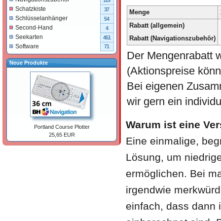
119
Schatzkiste
37
Menge
Schlüsselanhänger
54
Rabatt (allgemein)
Second-Hand
4
Seekarten
Rabatt (Navigationszubehör)
451
Software
71
Der Mengenrabatt w
Neue Produkte
(Aktionspreise könn
Bei eigenen Zusamm
wir gern ein individ
Warum ist eine Ve
Portland Course Plotter
25,65 EUR
Eine einmalige, beg
Lösung, um niedrige
ermöglichen. Bei ma
irgendwie merkwürdi
einfach, dass dann 