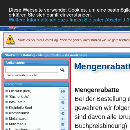
Diese Webseite verwendet Cookies, um eine bestmöglich
erklären Sie sich damit einverstanden.
Weitere Informationen dazu finden Sie unter Abschnitt 3
Sollte es bei Ihrer Bestellung Probleme geben, unterstützen wir Sie gern telefoni
Startseite
»
Katalog
»
Mengenrabatte + Versandkosten
Artikelsuche
Mengenrabatt
zur erweiterten Suche
Kategorien
Mengenrabatte
Literatur (neu)
247
'Bücherkiste'
Bei der Bestellung e
12
Info-Tafeln
92
gewähren wir folg
Kleinteile Boot
17
Knotenkunst
40
sind davon alle Dru
Metallwaren
36
Buchpreisbindung):
Multimedia
57
Navigationszubehör