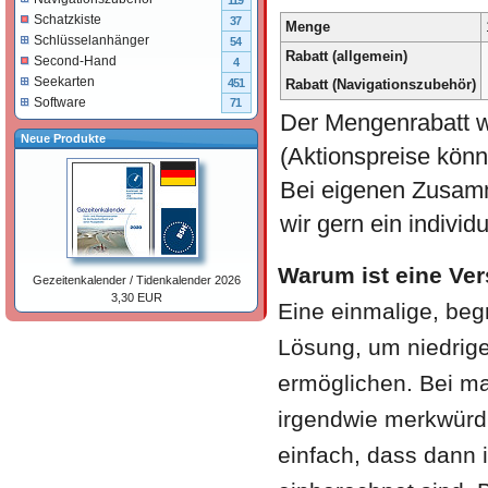
119
Schatzkiste
37
Menge
Schlüsselanhänger
54
Rabatt (allgemein)
Second-Hand
4
Seekarten
Rabatt (Navigationszubehör)
451
Software
71
Der Mengenrabatt w
Neue Produkte
(Aktionspreise könn
Bei eigenen Zusamm
wir gern ein individ
Warum ist eine Ve
Gezeitenkalender / Tidenkalender 2026
3,30 EUR
Eine einmalige, beg
Lösung, um niedrige
ermöglichen. Bei ma
irgendwie merkwürdi
einfach, dass dann 