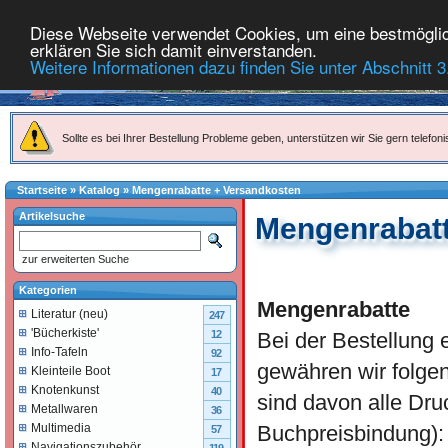
Diese Webseite verwendet Cookies, um eine bestmöglich
erklären Sie sich damit einverstanden.
Weitere Informationen dazu finden Sie unter Abschnitt 3
Sollte es bei Ihrer Bestellung Probleme geben, unterstützen wir Sie gern telefoni
Startseite
»
Katalog
»
Mengenrabatte + Versandkosten
Artikelsuche
Mengenrabatt
zur erweiterten Suche
Kategorien
Mengenrabatte
Literatur (neu)
247
'Bücherkiste'
Bei der Bestellung e
12
Info-Tafeln
92
gewähren wir folg
Kleinteile Boot
17
Knotenkunst
40
sind davon alle Dru
Metallwaren
36
Buchpreisbindung):
Multimedia
57
Navigationszubehör