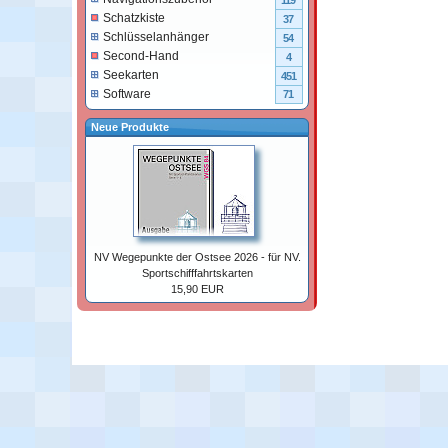
119
Schatzkiste
37
Schlüsselanhänger
54
Second-Hand
4
Seekarten
451
Software
71
Neue Produkte
NV Wegepunkte der Ostsee 2026 - für NV.
Sportschifffahrtskarten
15,90 EUR