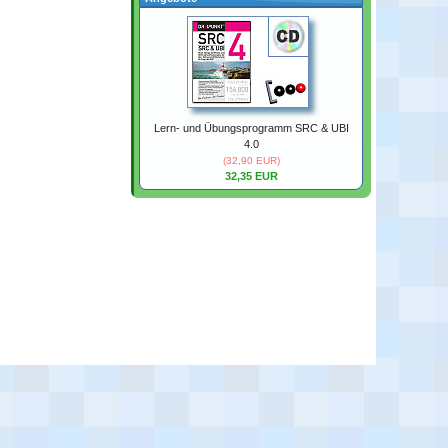
Lern- und Übungsprogramm SRC & UBI
4.0
(32,90 EUR)
32,35 EUR