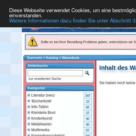
Diese Webseite verwendet Cookies, um eine bestmögliche
einverstanden.
Weitere Informationen dazu finden Sie unter Abschnitt 3
Sollte es bei Ihrer Bestellung Probleme geben, unterstützen wir Si
Startseite
»
Katalog
»
Warenkorb
Artikelsuche
Inhalt des 
zur erweiterten Suche
Sie haben noch keine 
Kategorien
Literatur (neu)
247
'Bücherkiste'
12
Info-Tafeln
92
Kleinteile Boot
17
Knotenkunst
40
Metallwaren
36
Multimedia
57
Navigationszubehör