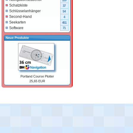
119
Schatzkiste
37
Schlüsselanhänger
54
Second-Hand
4
Seekarten
451
Software
71
Neue Produkte
Portland Course Plotter
25,65 EUR