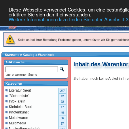
Diese Webseite verwendet Cookies, um eine bestmöglich
erklären Sie sich damit einverstanden.
Weitere Informationen dazu finden Sie unter Abschnitt 3
Sollte es bei Ihrer Bestellung Probleme geben, unterstützen wir Sie gern telefoni
Startseite
»
Katalog
»
Warenkorb
Artikelsuche
Inhalt des Warenko
zur erweiterten Suche
Sie haben noch keine Artikel in Ih
Kategorien
Literatur (neu)
247
'Bücherkiste'
12
Info-Tafeln
92
Kleinteile Boot
17
Knotenkunst
40
Metallwaren
36
Multimedia
57
Navigationszubehör