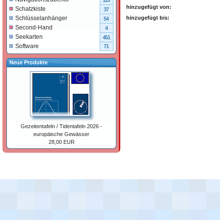
119
hinzugefügt von:
Schatzkiste
37
Schlüsselanhänger
hinzugefügt bis:
54
Second-Hand
4
Seekarten
451
Software
71
Neue Produkte
Gezeitentafeln / Tidentafeln 2026 -
europäische Gewässer
28,00 EUR