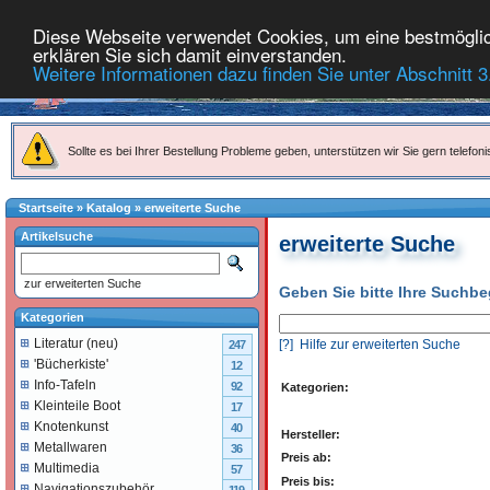
Diese Webseite verwendet Cookies, um eine bestmöglich
erklären Sie sich damit einverstanden.
Weitere Informationen dazu finden Sie unter Abschnitt 3
Sollte es bei Ihrer Bestellung Probleme geben, unterstützen wir Sie gern telefoni
Startseite
»
Katalog
»
erweiterte Suche
Artikelsuche
erweiterte Suche
zur erweiterten Suche
Geben Sie bitte Ihre Suchbeg
Kategorien
Literatur (neu)
[?] Hilfe zur erweiterten Suche
247
'Bücherkiste'
12
Info-Tafeln
92
Kategorien:
Kleinteile Boot
17
Knotenkunst
40
Hersteller:
Metallwaren
36
Preis ab:
Multimedia
57
Preis bis:
Navigationszubehör