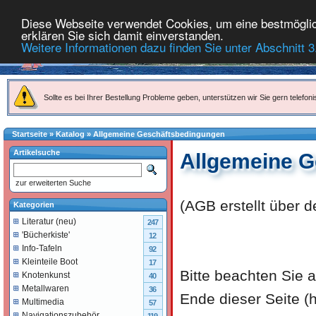
Diese Webseite verwendet Cookies, um eine bestmöglich
erklären Sie sich damit einverstanden.
Weitere Informationen dazu finden Sie unter Abschnitt 3
Sollte es bei Ihrer Bestellung Probleme geben, unterstützen wir Sie gern telefoni
Startseite
»
Katalog
»
Allgemeine Geschäftsbedingungen
Artikelsuche
Allgemeine 
zur erweiterten Suche
(AGB erstellt über 
Kategorien
Literatur (neu)
247
'Bücherkiste'
12
Info-Tafeln
92
Kleinteile Boot
17
Bitte beachten Sie
Knotenkunst
40
Metallwaren
36
Ende dieser Seite (
Multimedia
57
Navigationszubehör