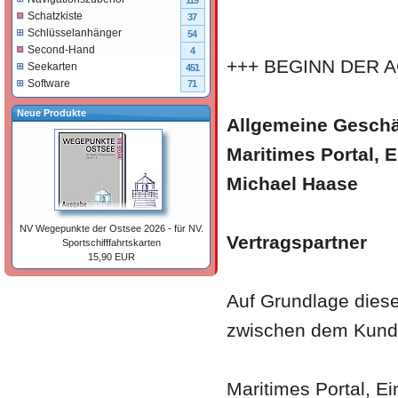
119
Schatzkiste
37
Schlüsselanhänger
54
Second-Hand
4
+++ BEGINN DER A
Seekarten
451
Software
71
Neue Produkte
Allgemeine Gesch
Maritimes Portal, E
Michael Haase
NV Wegepunkte der Ostsee 2026 - für NV.
Vertragspartner
Sportschifffahrtskarten
15,90 EUR
Auf Grundlage dies
zwischen dem Kund
Maritimes Portal, Ei