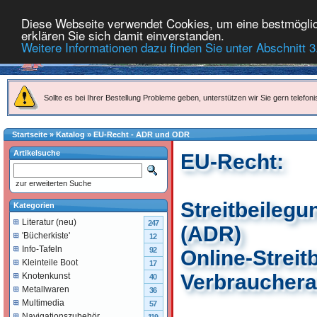
Diese Webseite verwendet Cookies, um eine bestmöglich
erklären Sie sich damit einverstanden.
Weitere Informationen dazu finden Sie unter Abschnitt 3
Sollte es bei Ihrer Bestellung Probleme geben, unterstützen wir Sie gern telefoni
Startseite
»
Katalog
»
EU-Recht - ADR und ODR
Artikelsuche
EU-Recht:
zur erweiterten Suche
Streitbeileg
Kategorien
Literatur (neu)
247
(ADR)
'Bücherkiste'
12
Info-Tafeln
92
Online-Streit
Kleinteile Boot
17
Verbrauchera
Knotenkunst
40
Metallwaren
36
Multimedia
57
Navigationszubehör