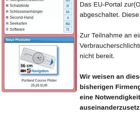
119
Das EU-Portal zur(O
Schatzkiste
37
Schlüsselanhänger
54
abgeschaltet. Diese
Second-Hand
4
Seekarten
451
Software
71
Zur Teilnahme an ei
Neue Produkte
Verbraucherschlichtu
nicht bereit.
Wir weisen an diese
Portland Course Plotter
bisherigen Firmeng
25,65 EUR
eine Notwendigkeit
auseinanderzusetz