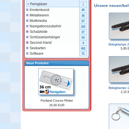
Ferngläser
1
Unsere neuen/belie
Knotenkunst
40
Metallwaren
36
Multimedia
57
Navigationszubehör
119
Schatzkiste
37
Schlüsselanhänger
54
Second-Hand
4
Belegklampe 2
Seekarten
5,85 
451
Software
71
Neue Produkte
Belegklampe 1
2,15 
Portland Course Plotter
25,65 EUR