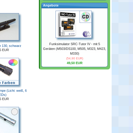
Angebote
Funksimulator SRC-Tutor IV - mit 5
e 130, schwarz
Geräten (M503/DS100, M505, M323, M423,
85 EUR
M330)
(54,90 EUR)
49,50 EUR
pe (Licht: weiß, 6
EDs)
85 EUR