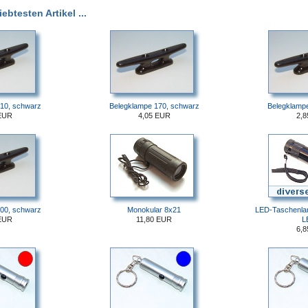
btesten Artikel ...
10, schwarz
Belegklampe 170, schwarz
Belegklamp
EUR
4,05 EUR
2,
00, schwarz
Monokular 8x21
LED-Taschenlam
EUR
11,80 EUR
L
6,