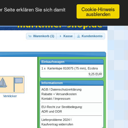
Cookie-Hinweis
 Seite erklären Sie sich damit
ausblenden
Warenkorb (1)
Kasse
Kundenkonto
Einkaufswagen
1 x
Kartenlupe 810075 (75 mm), Ecobra
9,25 EUR
Informationen
AGB
/
Datenschutzerklärung
Rabatte + Versandkosten
Verklicker
Kontakt
/
Impressum
EU-Recht zur Streitbeilegung:
ADR und ODR
Lieferprobleme 2024 !
Kaufvertrag widerrufen