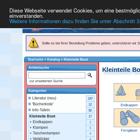
Diese Webseite verwendet Cookies, um eine bestmögliche
einverstanden.
Weitere Informationen dazu finden Sie unter Abschnitt 3
Sollte es bei Ihrer Bestellung Probleme geben, unterstützen wir Si
Startseite
»
Katalog
»
Kleinteile Boot
Artikelsuche
Kleinteile B
zur erweiterten Suche
Kategorien
Literatur (neu)
247
'Bücherkiste'
12
Endkappen
Info-Tafeln
92
Kleinteile Boot
17
Endkappen
3
Klampen
5
Ferngläser
Taschenlampen
4
Verklicker
4