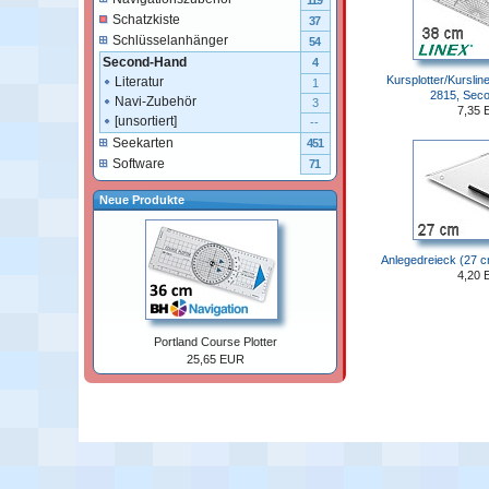
119
Schatzkiste
37
Schlüsselanhänger
54
Second-Hand
4
Kursplotter/Kursline
Literatur
1
2815, Sec
Navi-Zubehör
3
7,35 
[unsortiert]
--
Seekarten
451
Software
71
Neue Produkte
Anlegedreieck (27 
4,20 
Portland Course Plotter
25,65 EUR