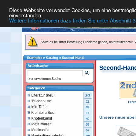
Diese Webseite verwendet Cookies, um eine bestmögliche
einverstanden.
Weitere Informationen dazu finden Sie unter Abschnitt 3
Sollte es bei Ihrer Bestellung Probleme geben, unterstützen wir Si
Startseite
»
Katalog
»
Second-Hand
Artikelsuche
Second-Han
zur erweiterten Suche
Kategorien
Literatur (neu)
247
'Bücherkiste'
12
Liter
Info-Tafeln
92
Kleinteile Boot
17
Unsere neuen/belie
Knotenkunst
40
Metallwaren
36
Multimedia
57
Navigationszubehör