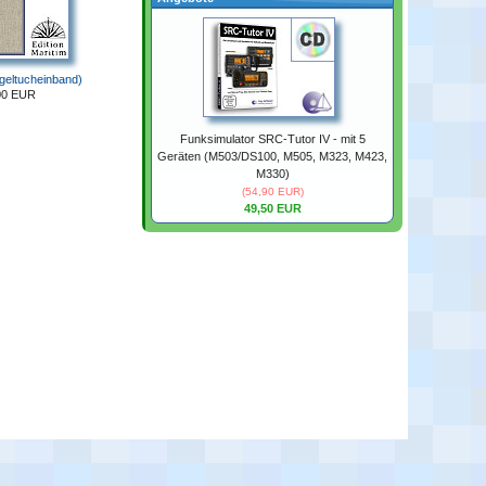
geltucheinband)
00 EUR
Funksimulator SRC-Tutor IV - mit 5
Geräten (M503/DS100, M505, M323, M423,
M330)
(54,90 EUR)
49,50 EUR