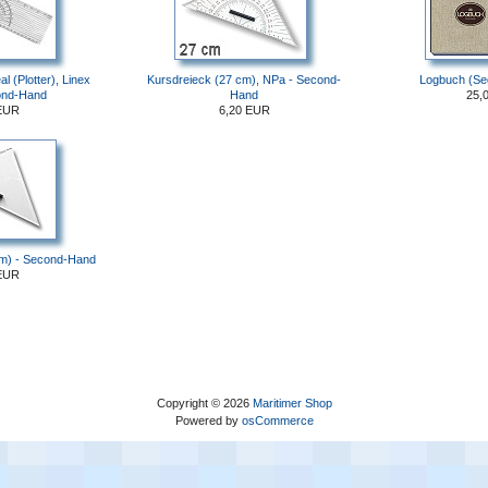
al (Plotter), Linex
Kursdreieck (27 cm), NPa - Second-
Logbuch (Se
ond-Hand
Hand
25,
EUR
6,20 EUR
cm) - Second-Hand
EUR
Copyright © 2026
Maritimer Shop
Powered by
osCommerce