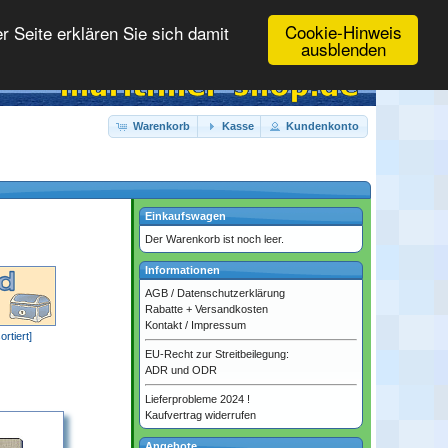
Cookie-Hinweis
 Seite erklären Sie sich damit
ausblenden
Warenkorb
Kasse
Kundenkonto
Einkaufswagen
Der Warenkorb ist noch leer.
Informationen
AGB
/
Datenschutzerklärung
Rabatte + Versandkosten
Kontakt
/
Impressum
ortiert]
EU-Recht zur Streitbeilegung:
ADR und ODR
Lieferprobleme 2024 !
Kaufvertrag widerrufen
Angebote