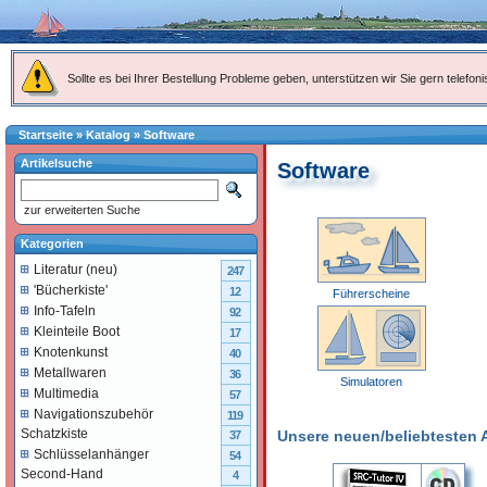
Sollte es bei Ihrer Bestellung Probleme geben, unterstützen wir Sie gern telefoni
Startseite
»
Katalog
»
Software
Artikelsuche
Software
zur erweiterten Suche
Kategorien
Literatur (neu)
247
'Bücherkiste'
12
Führerscheine
Info-Tafeln
92
Kleinteile Boot
17
Knotenkunst
40
Metallwaren
36
Simulatoren
Multimedia
57
Navigationszubehör
119
Schatzkiste
Unsere neuen/beliebtesten Ar
37
Schlüsselanhänger
54
Second-Hand
4