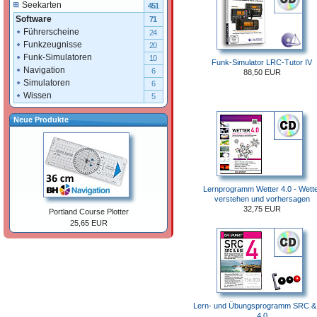
Seekarten
451
Software
71
Führerscheine
24
Funkzeugnisse
20
Funk-Simulatoren
10
Funk-Simulator LRC-Tutor IV
Navigation
6
88,50 EUR
Simulatoren
6
Wissen
5
Neue Produkte
Lernprogramm Wetter 4.0 - Wett
verstehen und vorhersagen
32,75 EUR
Portland Course Plotter
25,65 EUR
Lern- und Übungsprogramm SRC &
4.0