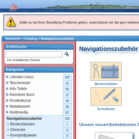
Sollte es bei Ihrer Bestellung Probleme geben, unterstützen wir Sie gern telefoni
Startseite
»
Katalog
»
Navigationszubehör
Artikelsuche
Navigationszubehör
zur erweiterten Suche
Kategorien
Literatur (neu)
247
'Bücherkiste'
12
Besteckkästen
Info-Tafeln
92
Kleinteile Boot
17
Knotenkunst
40
Metallwaren
36
Schreibsets
Multimedia
57
Navigationszubehör
119
Unsere neuen/beliebtesten Ar
Besteckkästen
3
Dreiecke
32
Komplettpakete
26