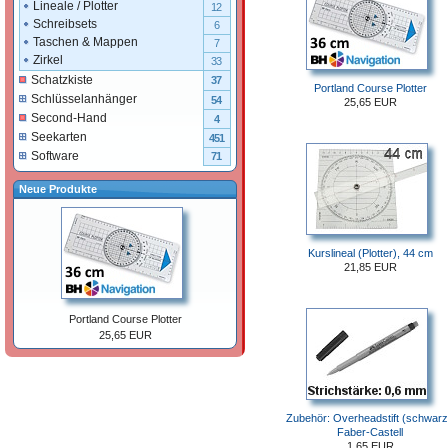
Lineale / Plotter
12
Schreibsets
6
Taschen & Mappen
7
Zirkel
33
Schatzkiste
37
Portland Course Plotter
Schlüsselanhänger
54
25,65 EUR
Second-Hand
4
Seekarten
451
Software
71
Neue Produkte
Kurslineal (Plotter), 44 cm
21,85 EUR
Portland Course Plotter
25,65 EUR
Zubehör: Overheadstift (schwarz
Faber-Castell
1,65 EUR