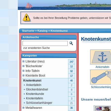
Sollte es bei Ihrer Bestellung Probleme geben, unterstützen wir Si
Startseite
»
Katalog
»
Knotenkunst
Artikelsuche
Knotenkunst
zur erweiterten Suche
Kategorien
Literatur (neu)
247
'Bücherkiste'
12
Ankertafeln
Info-Tafeln
92
Kleinteile Boot
17
Knotenkunst
40
Ankertafeln
2
Schlüsselanhän
Glockenbändsel
8
Knotenkunde
6
Knotentafeln
3
Unsere neuen/belie
Schlüsselanhänger
21
Metallwaren
36