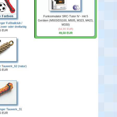
Funksimulator SRC-Tutor IV - mit 5
Geräten (M503/DS100, M505, M323, M423,
ger Fußballclub /
M330)
 zwei- oder dreifarbig
(54,90 EUR)
15 EUR
49,50 EUR
r Tauwerk_62 (natur)
55 EUR
änger Tauwerk_31
85 EUR