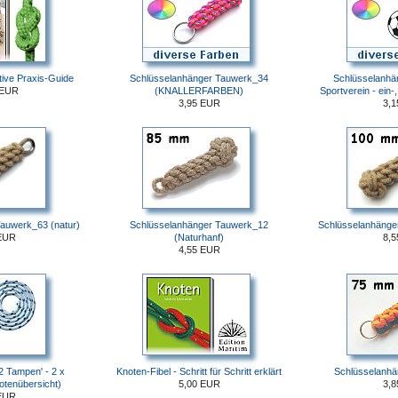
tive Praxis-Guide
Schlüsselanhänger Tauwerk_34
Schlüsselanhän
 EUR
(KNALLERFARBEN)
Sportverein - ein-,
3,95 EUR
3,
auwerk_63 (natur)
Schlüsselanhänger Tauwerk_12
Schlüsselanhänge
EUR
(Naturhanf)
8,
4,55 EUR
 Tampen' - 2 x
Knoten-Fibel - Schritt für Schritt erklärt
Schlüsselanh
otenübersicht)
5,00 EUR
3,
EUR