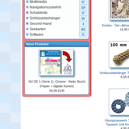
Multimedia
57
Navigationszubehör
119
Schatzkiste
37
Schlüsselanhänger
54
Second-Hand
4
Knoten - Der ultima
Seekarten
14,95
451
Software
71
Neue Produkte
Schlüsselanhänger T
6,55 
NV DE 1 (Serie 1), Ostsee - Kieler Bucht
(Papier + digitale Karten)
94,99 EUR
Übungstauwerk '2
Tauwerk (mit Kn
4,95 