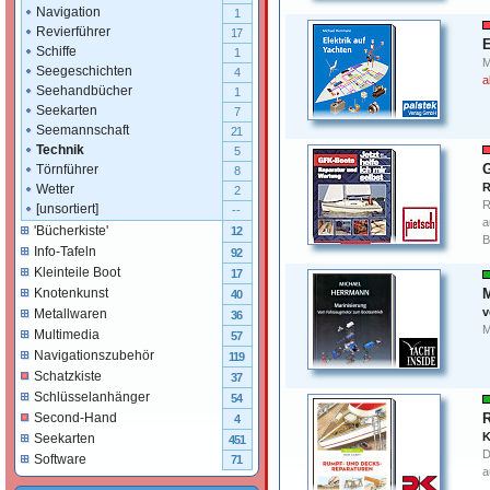
Navigation
1
Revierführer
17
E
Schiffe
1
M
Seegeschichten
4
a
Seehandbücher
1
Seekarten
7
Seemannschaft
21
Technik
5
Törnführer
8
R
Wetter
2
R
[unsortiert]
--
a
'Bücherkiste'
12
B
Info-Tafeln
92
Kleinteile Boot
17
M
Knotenkunst
40
v
Metallwaren
36
M
Multimedia
57
Navigationszubehör
119
Schatzkiste
37
Schlüsselanhänger
54
R
Second-Hand
4
K
Seekarten
451
D
Software
71
a