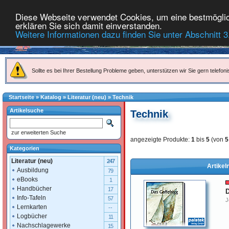
Diese Webseite verwendet Cookies, um eine bestmöglich
erklären Sie sich damit einverstanden.
Weitere Informationen dazu finden Sie unter Abschnitt 3
Sollte es bei Ihrer Bestellung Probleme geben, unterstützen wir Sie gern telefoni
Startseite
»
Katalog
»
Literatur (neu)
»
Technik
Artikelsuche
Technik
zur erweiterten Suche
angezeigte Produkte:
1
bis
5
(von
5
Kategorien
Literatur (neu)
247
Artikel
Ausbildung
79
eBooks
1
Handbücher
17
D
Info-Tafeln
57
J
Lernkarten
--
Logbücher
11
Nachschlagewerke
15