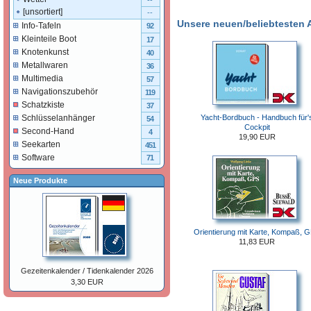
--
[unsortiert]
--
Unsere neuen/beliebtesten Ar
Info-Tafeln
92
Kleinteile Boot
17
Knotenkunst
40
Metallwaren
36
Multimedia
57
Navigationszubehör
119
Schatzkiste
37
Yacht-Bordbuch - Handbuch für'
Schlüsselanhänger
54
Cockpit
Second-Hand
4
19,90 EUR
Seekarten
451
Software
71
Neue Produkte
Orientierung mit Karte, Kompaß, 
11,83 EUR
Gezeitenkalender / Tidenkalender 2026
3,30 EUR