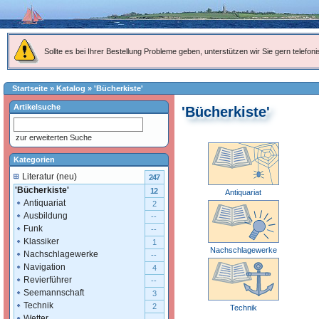
Sollte es bei Ihrer Bestellung Probleme geben, unterstützen wir Sie gern telefoni
Startseite
»
Katalog
»
'Bücherkiste'
Artikelsuche
'Bücherkiste'
zur erweiterten Suche
Kategorien
Literatur (neu)
247
'Bücherkiste'
12
Antiquariat
Antiquariat
2
Ausbildung
--
Funk
--
Klassiker
1
Nachschlagewerke
Nachschlagewerke
--
Navigation
4
Revierführer
--
Seemannschaft
3
Technik
2
Technik
Wetter