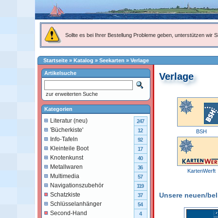
Sollte es bei Ihrer Bestellung Probleme geben, unterstützen wir Si
Startseite
»
Katalog
»
Seekarten
»
Verlage
Artikelsuche
Verlage
zur erweiterten Suche
Kategorien
Literatur (neu)
247
'Bücherkiste'
12
BSH
Info-Tafeln
92
Kleinteile Boot
17
Knotenkunst
40
Metallwaren
36
KartenWerft
Multimedia
57
Navigationszubehör
119
Unsere neuen/belie
Schatzkiste
37
Schlüsselanhänger
54
Second-Hand
4