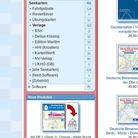
Seekarten
451
Fahrtgebiete
126
Revierführer
8
Übungskarten
12
Verlage
163
Gezeitentafeln / T
BSH
11
europäische
28,00
Delius-Klasing
32
Edition Maritim
10
HHI (Kroatien)
6
KartenWerft
16
NV-Verlag
80
UKHO (GB)
8
[alle Seekarten]
124
[Navi-Software]
4
Deutsche Binnenwass
[Zubehör]
14
der Elbe 
49,90
Software
71
Neue Produkte
Deutsche Binnenwa
Berlin - Müritz - Döm
NV DE 1 (Serie 1), Ostsee - Kieler Bucht
36,90