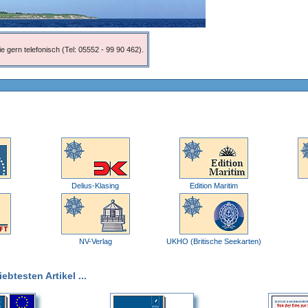
e gern telefonisch (Tel: 05552 - 99 90 462).
Delius-Klasing
Edition Maritim
NV-Verlag
UKHO (Britische Seekarten)
btesten Artikel ...