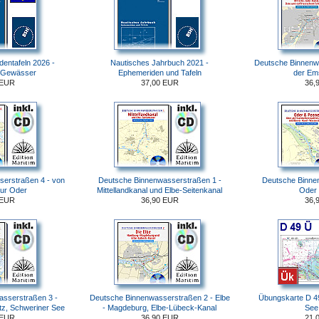
identafeln 2026 -
Nautisches Jahrbuch 2021 -
Deutsche Binnenw
 Gewässer
Ephemeriden und Tafeln
der Em
 EUR
37,00 EUR
36,
erstraßen 4 - von
Deutsche Binnenwasserstraßen 1 -
Deutsche Binne
zur Oder
Mittellandkanal und Elbe-Seitenkanal
Oder
 EUR
36,90 EUR
36,
sserstraßen 3 -
Deutsche Binnenwasserstraßen 2 - Elbe
Übungskarte D 4
itz, Schweriner See
- Magdeburg, Elbe-Lübeck-Kanal
See
 EUR
36,90 EUR
21,