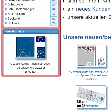
sich bei Ihrem K
119
Schatzkiste
37
ein
neues Kunden
Schlüsselanhänger
54
Second-Hand
4
unsere aktuellen
Seekarten
451
Software
71
Neue Produkte
Unsere neuen/beli
Gezeitentafeln / Tidentafeln 2026 -
europäische Gewässer
28,00 EUR
NV Wegepunkte der Ostsee 2026 - 
NV. Sportschifffahrtskarten
15,90 EUR