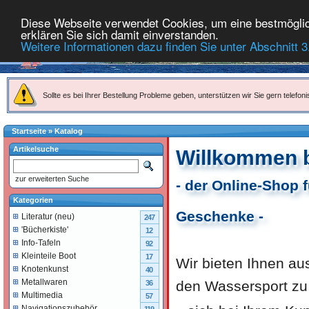
Diese Webseite verwendet Cookies, um eine bestmöglich
erklären Sie sich damit einverstanden.
Weitere Informationen dazu finden Sie unter Abschnitt 3
Sollte es bei Ihrer Bestellung Probleme geben, unterstützen wir Sie gern telefoni
Startseite
»
Katalog
Artikelsuche
Willkommen b
zur erweiterten Suche
- der Online-Shop 
Kategorien
Geschenke -
Literatur (neu)
247
'Bücherkiste'
12
Info-Tafeln
92
Kleinteile Boot
17
Wir bieten Ihnen aus
Knotenkunst
40
Metallwaren
den Wassersport zu g
36
Multimedia
57
Navigationszubehör