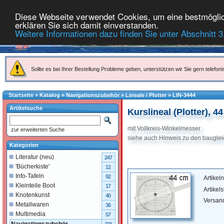
Diese Webseite verwendet Cookies, um eine bestmöglich
erklären Sie sich damit einverstanden.
Weitere Informationen dazu finden Sie unter Abschnitt 3
Sollte es bei Ihrer Bestellung Probleme geben, unterstützen wir Sie gern telefoni
Startseite
»
Katalog
»
Navigationszubehör
»
Lineale / Plotter
»
LIN-3444
Artikelsuche
Kurslineal (Plotter), 4
mit Vollkreis-Winkelmesser
zur erweiterten Suche
siehe auch Hinweis zu den baugle
Kategorien
Literatur (neu)
247
'Bücherkiste'
12
Info-Tafeln
92
Artike
Kleinteile Boot
17
Artikel
Knotenkunst
40
Versan
Metallwaren
36
Multimedia
57