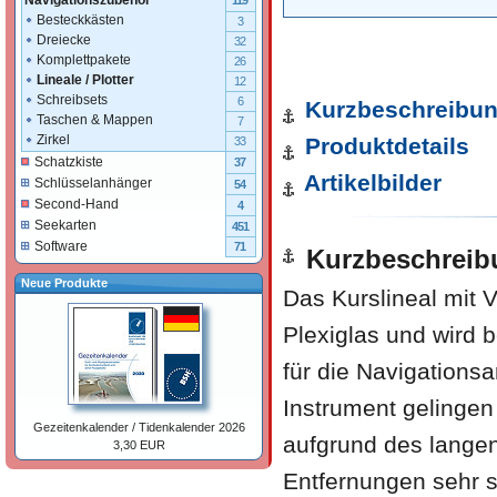
Navigationszubehör
119
Besteckkästen
3
Dreiecke
32
Komplettpakete
26
Lineale / Plotter
12
Schreibsets
6
Kurzbeschreibu
Taschen & Mappen
7
Zirkel
Produktdetails
33
Schatzkiste
37
Artikelbilder
Schlüsselanhänger
54
Second-Hand
4
Seekarten
451
Software
71
Kurzbeschreib
Neue Produkte
Das Kurslineal mit 
Plexiglas und wird 
für die Navigations
Instrument geling
Gezeitenkalender / Tidenkalender 2026
aufgrund des lange
3,30 EUR
Entfernungen sehr s