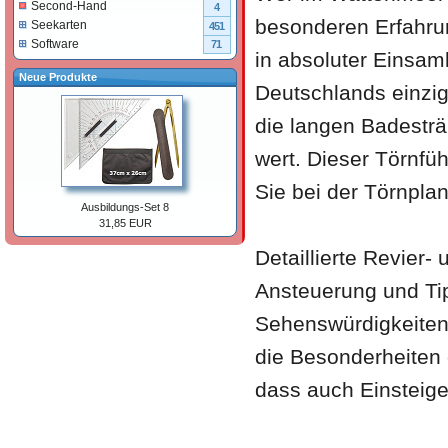
Second-Hand
4
besonderen Erfahrun
Seekarten
451
Software
71
in absoluter Einsamk
Neue Produkte
Deutschlands einzi
die langen Badesträ
wert. Dieser Törnfüh
Sie bei der Törnpla
Ausbildungs-Set 8
31,85 EUR
Detaillierte Revier-
Ansteuerung und Ti
Sehenswürdigkeiten 
die Besonderheiten
dass auch Einsteige