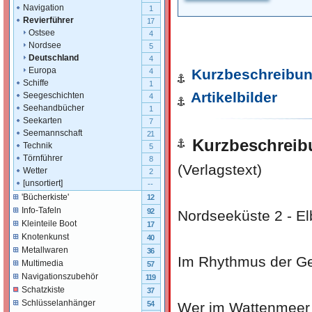
Navigation
1
Revierführer
17
Ostsee
4
Nordsee
5
Deutschland
4
Europa
Kurzbeschreibu
4
Schiffe
1
Artikelbilder
Seegeschichten
4
Seehandbücher
1
Seekarten
7
Seemannschaft
21
Kurzbeschreib
Technik
5
Törnführer
8
(Verlagstext)
Wetter
2
[unsortiert]
--
'Bücherkiste'
12
Info-Tafeln
92
Nordseeküste 2 - Elb
Kleinteile Boot
17
Knotenkunst
40
Metallwaren
36
Im Rhythmus der Ge
Multimedia
57
Navigationszubehör
119
Schatzkiste
37
Schlüsselanhänger
Wer im Wattenmeer 
54