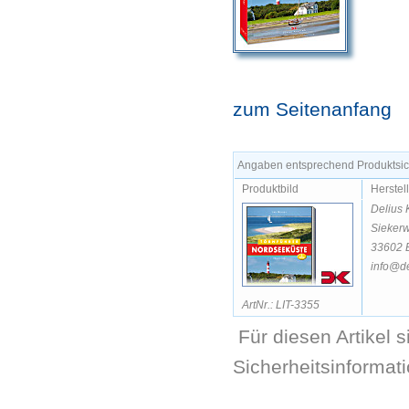
zum Seitenanfang
Angaben entsprechend Produktsich
Produktbild
Herstel
Delius 
Siekerw
33602 B
info@de
ArtNr.: LIT-3355
Für diesen Artikel 
Sicherheitsinformat