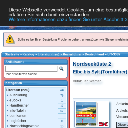
Diese Webseite verwendet Cookies, um eine bestmöglich
erklären Sie sich damit einverstanden.
Weitere Informationen dazu finden Sie unter Abschnitt 3
Sollte es bei Ihrer Bestellung Probleme geben, unterstützen wir Sie gern telefoni
Startseite
»
Katalog
»
Literatur (neu)
»
Revierführer
»
Deutschland
»
LIT-3355
Artikelsuche
Nordseeküste 2
Elbe bis Sylt (Törnführer)
zur erweiterten Suche
Autor: Jan Werner
Kategorien
Literatur (neu)
247
Ausbildung
79
eBooks
1
Artike
Handbücher
17
Artikel
Info-Tafeln
57
Lernkarten
--
Versan
Logbücher
11
Dieser 
Nachschlagewerke
15